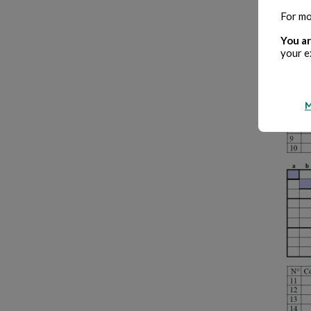
For mo
You ar
your e
M