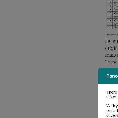
Le su
origin
mais 
Le mot
Pano
There
advert
With y
order 
unders