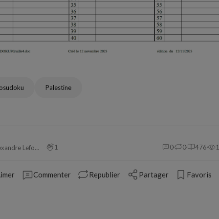
gosudoku
Palestine
1
0
0
476
Alexandre Leforestier
imer
Commenter
Republier
Partager
Favoris