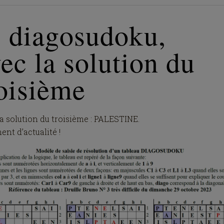
° diagosudoku,
ec la solution du
oisième
la solution du troisième : PALESTINE.
ent d’actualité !