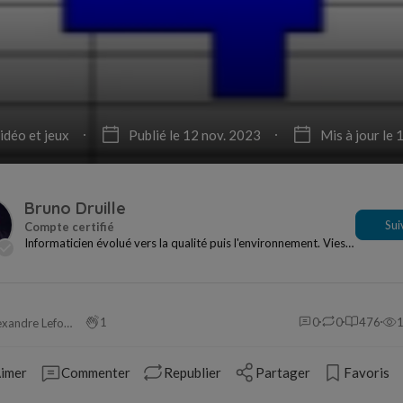
idéo et jeux
Publié le 12 nov. 2023
Mis à jour le
Bruno Druille
Sui
Informaticien évolué vers la qualité puis l'environnement. Vies
privée et professionnelle bien rempl...
1
0
0
476
Alexandre Leforestier
imer
Commenter
Republier
Partager
Favoris