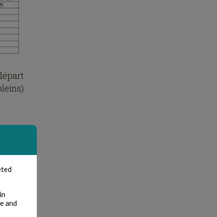
départ
pleins)
eted
in
te and