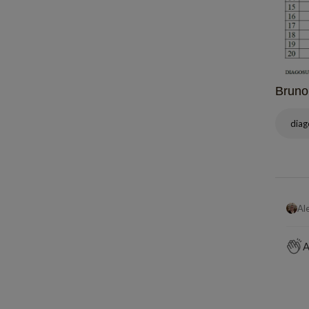
Bruno
dia
A