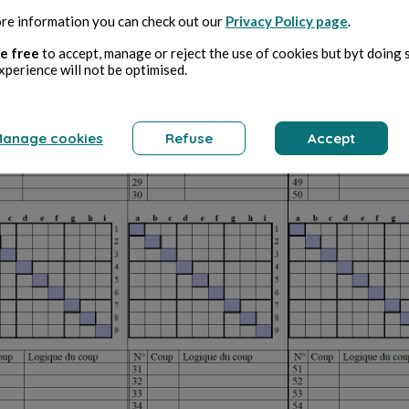
re information you can check out our
Privacy Policy page
.
e free
to accept, manage or reject the use of cookies but byt doing 
xperience will not be optimised.
anage cookies
Refuse
Accept