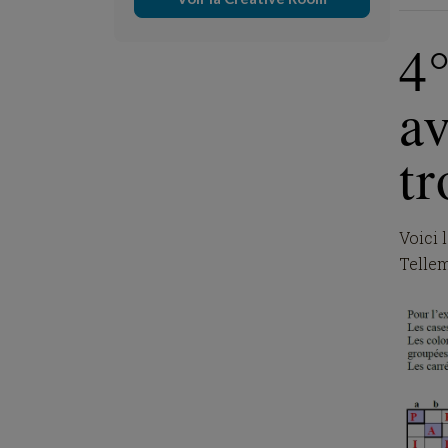
4
av
tr
Voici 
Tellem