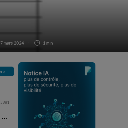
 17 mars 2024
1 min
vre
15881
⋯