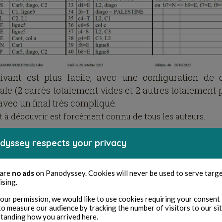
ivant est plus facile, avec une configuration de 
ale (2 carrés totalement vides et 2 autres totalement 
avec un final très compliqué.
 à découvrir est forcément connu de tous les auteurs.
dyssey respects your privacy
 are
no ads
on Panodyssey. Cookies will never be used to serve targ
ising.
our permission, we would like to use cookies requiring your consent 
to measure our audience by tracking the number of visitors to our si
tanding how you arrived here.