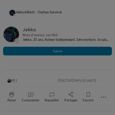
Jekko
In
Récit - Orphan Survival
Jekko
Jekko. 25 ans. Auteur indépendant. 1ère écriture. Je suis
novice, ce domaine est nouveau p...
Suivre
1
0
0
495
14670
⋯
Aimer
Commenter
Republier
Partager
Favoris