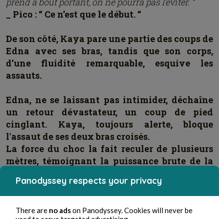
prend à bout portant, on ne pourra pas l’éviter. “
_ Pico : “ Ce n’est que le début. “
De son côté, Kaya pare une partie des coups de
Edna avec ses bras, tandis que son corps,
d’une fluidité remarquable, esquive les
assauts.
Edna, ne se laissant pas intimider, déchaîne
un retour dévastateur, un coup de pied
cinglant. Kaya, toujours alerte, bloque
l'assaut de ses deux bras croisés.
La force du choc la fait reculer de plusieurs
mètres, témoignant la puissance brute de la
Recluse.
Panodyssey respects your privacy
_ Edna : “ T'as une grande gueule mais tu te
débrouilles bien, ça me plaît ! “
There are
no ads
on Panodyssey. Cookies will never be
used to serve targeted advertising.