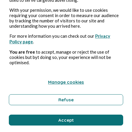
_ Kaya : “ … “
With your permission, we would like to use cookies
requiring your consent in order to measure our audience
Ses pieds frappent le sol.
by tracking the number of visitors to our site and
understanding how you arrived here.
_ Edna : “ Passons à la vitesse supérieure ! “
For more information you can check out our
Privacy
Policy page
.
Elle se rue résolument vers Kaya mais une
You are free
to accept, manage or reject the use of
sensation de vertige la saisit, la faisant
cookies but byt doing so, your experience will not be
vaciller et douter de ses pas.
optimised.
_ Edna :
“ Qu’est-ce-que… ? “
Manage cookies
Profitant d'une brèche dans la garde de son
adversaire, Kaya lui plante un crochet
Refuse
gauche dans le visage.
Sous l'impact du coup, Edna perd l'équilibre et
roule sur plusieurs mètres.
Accept
Se relevant péniblement, ses yeux