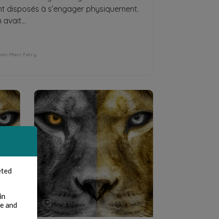
nt disposés à s’engager physiquement.
avait...
ean-Marc Ferry
eted
in
CULTURE
te and
4 min
11 min