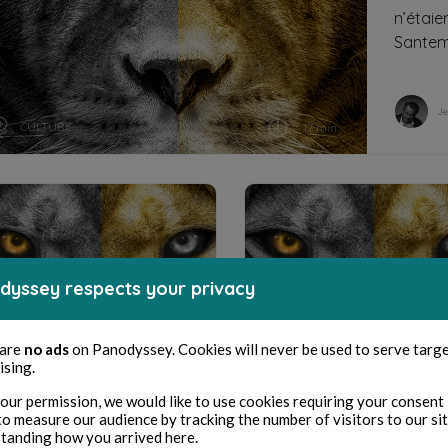
n’étaie
Santem 
J
CULTURE
17 min
dyssey respects your privacy
 are
no ads
on Panodyssey. Cookies will never be used to serve targ
ising.
our permission, we would like to use cookies requiring your consent 
CULTURE
CULTURE
to measure our audience by tracking the number of visitors to our si
27 min
2
tanding how you arrived here.