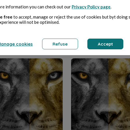
re information you can check out our
Privacy Policy page
.
54. La Légende de Nil.
53. La Légende de Nil.
Jean-Marc Ferry. ...
Jean-Marc Ferry. ...
e free
to accept, manage or reject the use of cookies but byt doing 
xperience will not be optimised.
Jean-Marc Ferry
Jean-Marc Ferry
anage cookies
Refuse
Accept
CULTURE
CULTURE
24 min
1