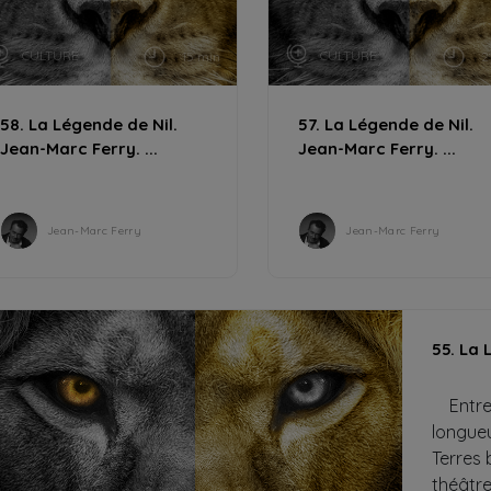
CULTURE
CULTURE
15 min
2
58. La Légende de Nil.
57. La Légende de Nil.
Jean-Marc Ferry. ...
Jean-Marc Ferry. ...
Jean-Marc Ferry
Jean-Marc Ferry
55. La 
Entre l
longueu
Terres 
théâtre