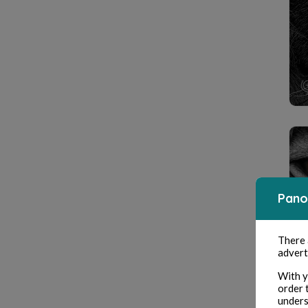
Pano
There
advert
With y
order 
unders