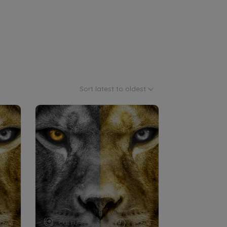
Sort latest to oldest
CULTURE
5 min
18 min