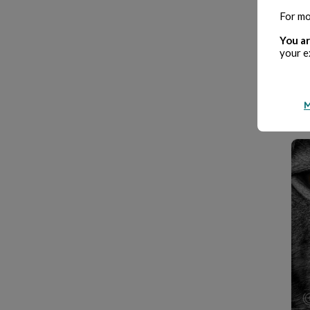
For mo
You ar
your e
M