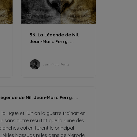
CULTURE
1 min
22 min
56. La Légende de Nil.
Jean-Marc Ferry. ...
Jean-Marc Ferry
Légende de Nil. Jean-Marc Ferry. ...
a Ligue et l’Union la guerre traînait en
r sans autre résultat que la ruine des
blanches qui en furent le principal
. Ni les Nassugs ni les gens de Mérode