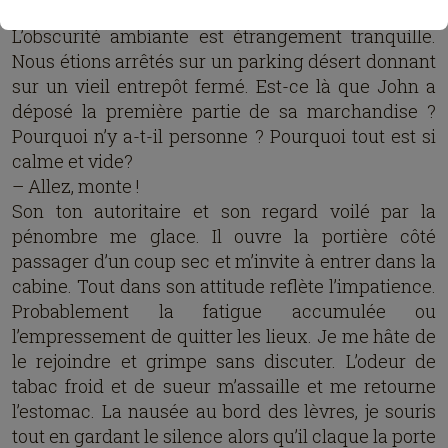
La nuit est tombée depuis plusieurs heures déjà.
L’obscurité ambiante est étrangement tranquille.
Nous étions arrêtés sur un parking désert donnant
sur un vieil entrepôt fermé. Est-ce là que John a
déposé la première partie de sa marchandise ?
Pourquoi n’y a-t-il personne ? Pourquoi tout est si
calme et vide?
– Allez, monte !
Son ton autoritaire et son regard voilé par la
pénombre me glace. Il ouvre la portière côté
passager d’un coup sec et m’invite à entrer dans la
cabine. Tout dans son attitude reflète l’impatience.
Probablement la fatigue accumulée ou
l’empressement de quitter les lieux. Je me hâte de
le rejoindre et grimpe sans discuter. L’odeur de
tabac froid et de sueur m’assaille et me retourne
l’estomac. La nausée au bord des lèvres, je souris
tout en gardant le silence alors qu’il claque la porte