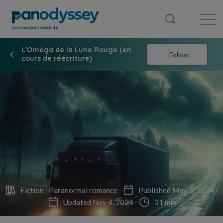
Library
News feed
Publication
L'Oméga de la Lune Rouge (en
Follow
cours de réécriture)
Fiction
Paranormal romance
Published May 3, 2024
Updated Nov 4, 2024
31 min