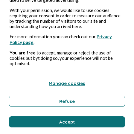
années ne l’ont pas ménagé, marqué par les rides
et un ventre proéminent débordant de son jean.
With your permission, we would like to use cookies
requiring your consent in order to measure our audience
Malgré ses manières un peu brusques, il donne
by tracking the number of visitors to our site and
l'impression d'être un homme bien. Il ressemble
understanding how you arrived here.
plus à un gros nounours. Et Nila semble du même
For more information you can check out our
Privacy
avis.
Policy page
.
– Moi, c'est Lia, bredouillé-je. Merci…
You are free
to accept, manage or reject the use of
Il éclate de rire, un rire bruyant et sincère, et
cookies but byt doing so, your experience will not be
m’adresse un clin d’œil avant de poser ses grandes
optimised.
mains sur mes hanches et de me soulever. Il me
fait descendre la remorque puis me lâche et recule
Manage cookies
d’un pas, non sans un regard insistant sur ma
poitrine. Un frisson d’inquiétude hérisse mes poils,
mais Nila reste tranquille. Elle ne le considère pas
Refuse
comme un danger. Peut-être ai-je imaginé cette
œillade déplacée.
– Je suis une vraie pipelette, alors ne me remercie
Accept
pas trop vite, petite !