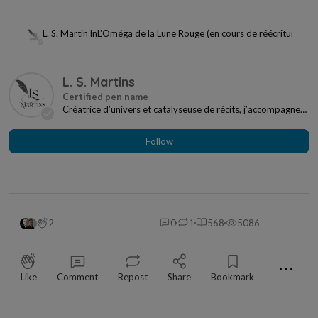
L. S. Martins
In
L'Oméga de la Lune Rouge (en cours de réécriture)
L. S. Martins
Créatrice d’univers et catalyseuse de récits, j’accompagne
les plumes en quête de sens, de souffle e...
Follow
2
0
1
568
5086
⋯
Like
Comment
Repost
Share
Bookmark