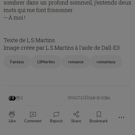
sombrer dans un profond sommeil, j'entends deux
mots qui me font frissonner :
– À moi !
Texte de L.S.Martins.
Image créée par L.S.Martins à l'aide de Dall-E3
Fantasy
LSMartins
romance
romantasy
2
0
1
568
5086
⋯
Like
Comment
Repost
Share
Bookmark