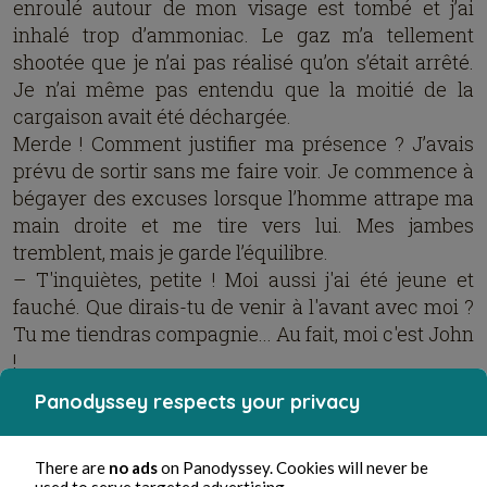
enroulé autour de mon visage est tombé et j’ai
inhalé trop d’ammoniac. Le gaz m’a tellement
shootée que je n’ai pas réalisé qu’on s’était arrêté.
Je n’ai même pas entendu que la moitié de la
cargaison avait été déchargée.
Merde ! Comment justifier ma présence ? J’avais
prévu de sortir sans me faire voir. Je commence à
bégayer des excuses lorsque l’homme attrape ma
main droite et me tire vers lui. Mes jambes
tremblent, mais je garde l’équilibre.
– T'inquiètes, petite ! Moi aussi j'ai été jeune et
fauché. Que dirais-tu de venir à l'avant avec moi ?
Tu me tiendras compagnie... Au fait, moi c'est John
!
Le bon sens voudrait que je me méfie de cet
Panodyssey respects your privacy
étrange, mais rien en lui ne suscite la défiance. La
cinquantaine, le teint olive, les yeux noirs, le crâne
rasé et plusieurs tatouages ornant ses bras. Les
There are
no ads
on Panodyssey. Cookies will never be
used to serve targeted advertising.