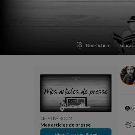
Non-fiction
Educati
As
CREATIVE ROOM
Mes articles de presse
L
View Creative Room