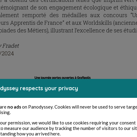
 témoignant de son engagement écologique et éthique
alement remporté des médailles aux concours “U
eurs Apprentis de France” et aux Worldskills (ancien
ades des Métiers), illustrant l’excellence de ses étudi
 Fradet
/2024
dyssey respects your privacy
 are
no ads
on Panodyssey. Cookies will never be used to serve targ
ising.
our permission, we would like to use cookies requiring your consent 
to measure our audience by tracking the number of visitors to our si
tanding how you arrived here.