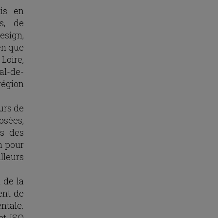
is en
s, de
design,
en que
Loire,
al-de-
région
eurs de
osées,
us des
n pour
illeurs
n de la
ent de
ntale
.
et ISO