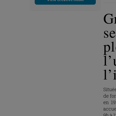
Gr
se
p
l’
l’
Située
de fo
en 19
accue
9h à 1