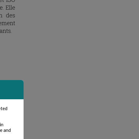
. Elle
n des
nement
ants.
eted
in
te and