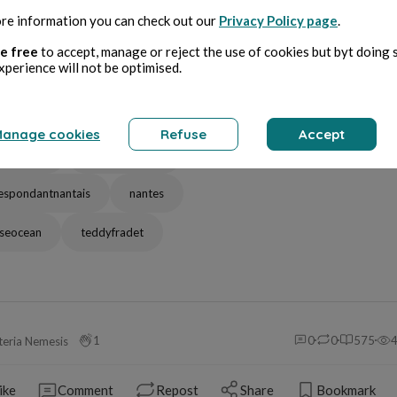
re information you can check out our
Privacy Policy page
.
e free
to accept, manage or reject the use of cookies but byt doing 
xperience will not be optimised.
cledejournal
articledepresse
anage cookies
Refuse
Accept
urnantais
correspondant
espondantnantais
nantes
seocean
teddyfradet
1
0
0
575
teria Nemesis
ike
Comment
Repost
Share
Bookmark