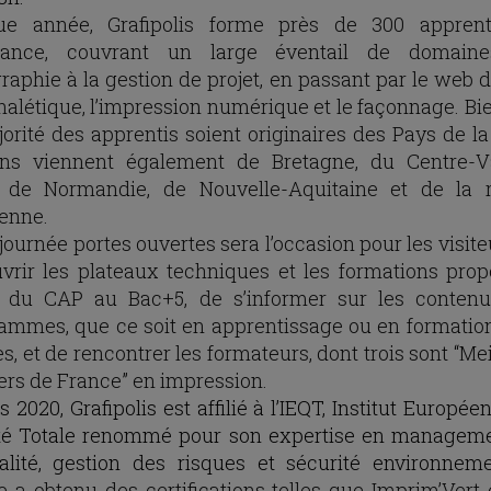
ue année, Grafipolis forme près de 300 apprent
rnance, couvrant un large éventail de domaine
graphie à la gestion de projet, en passant par le web 
gnalétique, l’impression numérique et le façonnage. Bi
jorité des apprentis soient originaires des Pays de la 
ins viennent également de Bretagne, du Centre-V
, de Normandie, de Nouvelle-Aquitaine et de la 
ienne.
journée portes ouvertes sera l’occasion pour les visit
vrir les plateaux techniques et les formations prop
t du CAP au Bac+5, de s’informer sur les conten
ammes, que ce soit en apprentissage ou en formatio
s, et de rencontrer les formateurs, dont trois sont “Me
ers de France” en impression.
 2020, Grafipolis est affilié à l’IEQT, Institut Europée
té Totale renommé pour son expertise en managem
alité, gestion des risques et sécurité environneme
le a obtenu des certifications telles que Imprim’Vert 