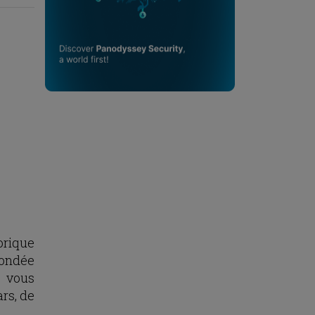
torique
fondée
, vous
rs, de