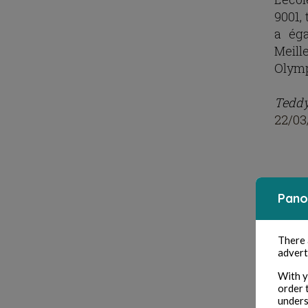
9001,
a ég
Meill
Olympi
Teddy
22/03
Pano
There
advert
With y
order 
unders