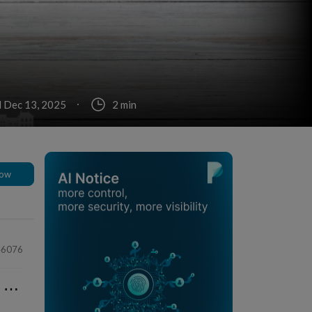
 Dec 13, 2025
2 min
low
46076
⋯