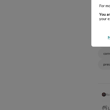
For mo
You ar
your e
arti
M
aute
corr
pres
As
L