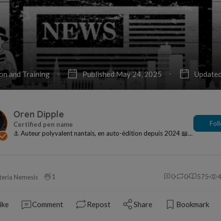
on and Training
Published May 24, 2025
Updated
Oren Dipple
Fol
⚓ Auteur polyvalent nantais, en auto-édition depuis 2024 📖 9
livres & 2 carnets disponibles sur A...
1
0
0
575
teria Nemesis
ike
Comment
Repost
Share
Bookmark