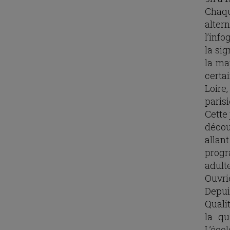
Chaq
alte
l’info
la si
la ma
certa
Loire
paris
Cette 
décou
allan
progr
adulte
Ouvri
Depuis
Quali
la qu
L’éco