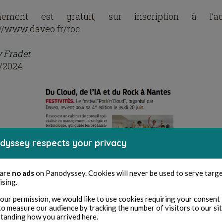
ènement est gratuit, sur inscription à l’ad
://www.daveo.fr/roc
 Fradet
/2024
dyssey respects your privacy
 are
no ads
on Panodyssey. Cookies will never be used to serve targ
ising.
our permission, we would like to use cookies requiring your consent 
to measure our audience by tracking the number of visitors to our si
tanding how you arrived here.