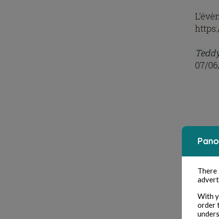
L’év
https
Teddy
07/06
Pano
There
advert
With y
order 
unders