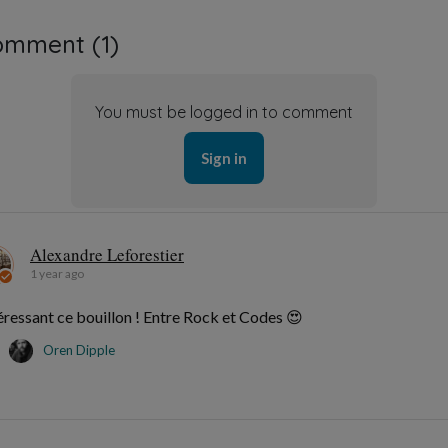
omment (
1
)
You must be logged in to comment
Sign in
Alexandre Leforestier
1 year ago
éressant ce bouillon ! Entre Rock et Codes 😍
Oren Dipple