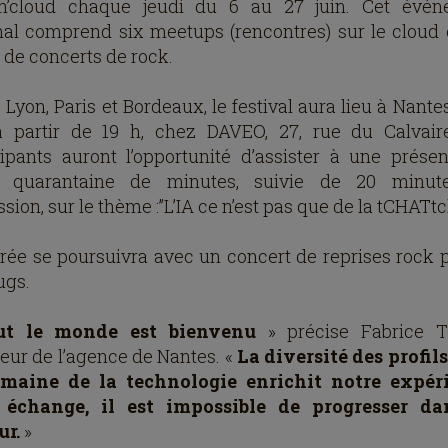
n’cloud chaque jeudi du 6 au 27 juin. Cet évé
nal comprend six meetups (rencontres) sur le cloud et
s de concerts de rock.
Lyon, Paris et Bordeaux, le festival aura lieu à Nante
à partir de 19 h, chez DAVEO, 27, rue du Calvair
cipants auront l’opportunité d’assister à une présen
e quarantaine de minutes, suivie de 20 minut
sion, sur le thème :’’L’IA ce n’est pas que de la tCHATtch
irée se poursuivra avec un concert de reprises rock p
ugs.
ut le monde est bienvenu
» précise Fabrice T
teur de l’agence de Nantes. «
La diversité des profil
omaine de la technologie enrichit notre expéri
 échange, il est impossible de progresser da
ur.
»