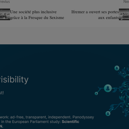
revius
Ne
Une société plus inclusive
Ifremer a ouvert ses portes
grâce à la Fresque du Sexisme
aux enfants