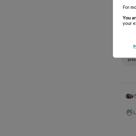
For mo
You ar
arti
your e
aute
M
corr
pres
L