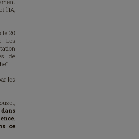
nement
 l’IA,
s le 20
e. Les
tation
es de
e’’.
ar les
ouzet,
s dans
ence.
ns ce