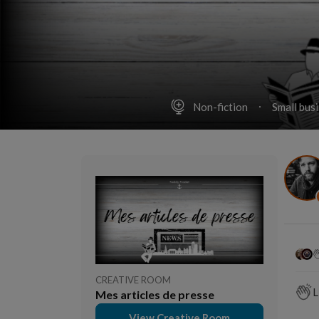
Non-fiction
Small bus
CREATIVE ROOM
L
Mes articles de presse
View Creative Room