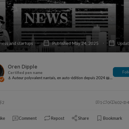
iness and startups
Published May 24, 2025
Updat
Oren Dipple
Fol
⚓ Auteur polyvalent nantais, en auto-édition depuis 2024 📖 9
livres & 2 carnets disponibles sur A...
2
1
0
602
ike
Comment
Repost
Share
Bookmark