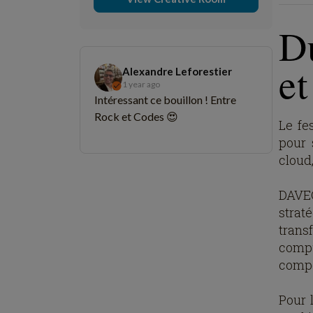
D
e
Alexandre Leforestier
1 year ago
Intéressant ce bouillon ! Entre
Rock et Codes 😍
Le fe
pour 
cloud,
DAVEO
strat
trans
compu
compé
Pour 