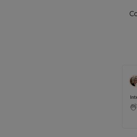
C
Int