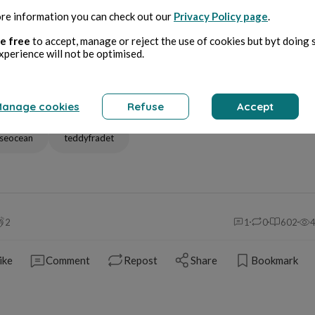
re information you can check out our
Privacy Policy page
.
e free
to accept, manage or reject the use of cookies but byt doing 
cledejournal
articledepresse
xperience will not be optimised.
urnantais
correspondant
anage cookies
Refuse
Accept
espondantnantais
nantes
seocean
teddyfradet
2
1
0
602
ike
Comment
Repost
Share
Bookmark