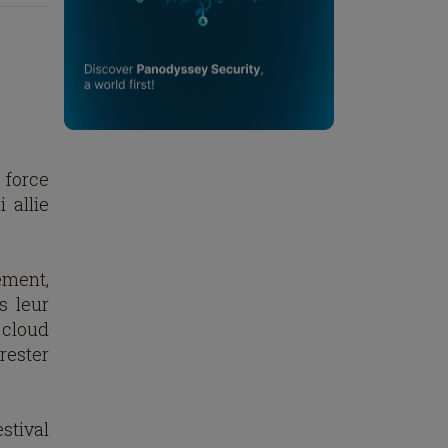
 force
 allie
ement,
s leur
 cloud
rester
stival