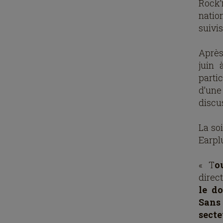
Rock’
natio
suivi
Après 
juin 
parti
d’un
discus
La so
Earpl
« T
o
direc
le d
Sans
secte