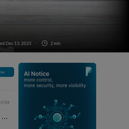
ed Dec 13, 2025
2 min
low
45759
⋯