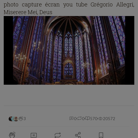
photo capture écran you tube Grégorio Allegri,
Miserere Mei, Deus
3
0
0
570
20572
⋯