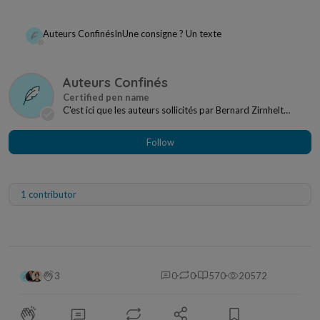
Auteurs Confinés
In
Une consigne ? Un texte
Auteurs Confinés
C'est ici que les auteurs sollicités par Bernard Zirnhelt
regroupent leurs textes pour les proposer...
Follow
1 contributor
3
0
0
570
20572