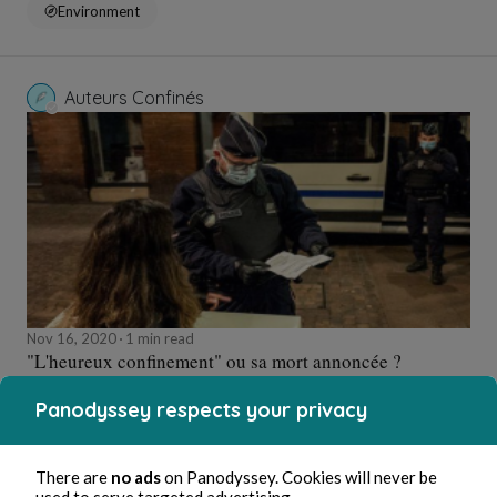
Environment
Auteurs Confinés
Nov 16, 2020
1 min read
"L'heureux confinement" ou sa mort annoncée ?
Panodyssey respects your privacy
Culture
There are
no ads
on Panodyssey. Cookies will never be
used to serve targeted advertising.