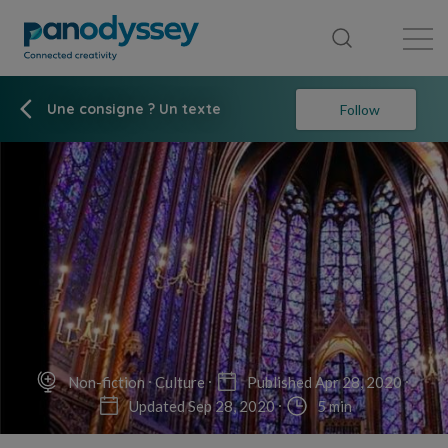
Library
News feed
Publication
Une consigne ? Un texte
Follow
Non-fiction
Culture
Published Apr 28, 2020
Updated Sep 28, 2020
5 min