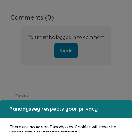
Comments (
0
)
You must be logged in to comment
Sign in
Previus
Panodyssey respects your privacy
Ouvrir les yeux
Next
There are
no ads
on Panodyssey. Cookies will never be
Jeanne et/ou Yvonne ?
used to serve targeted advertising.