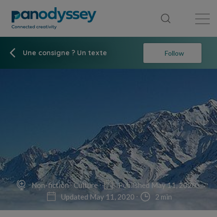
Library
News feed
Publication
Une consigne ? Un texte
Follow
Non-fiction
Culture
Published May 11, 2020
Updated May 11, 2020
2 min