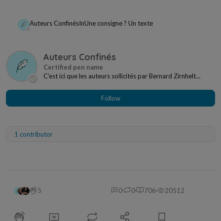
Auteurs Confinés
In
Une consigne ? Un texte
Auteurs Confinés
C'est ici que les auteurs sollicités par Bernard Zirnhelt
regroupent leurs textes pour les proposer...
Follow
1 contributor
5
0
0
706
20512