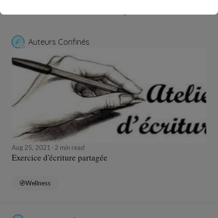
Publications in
Une consigne ? Un texte
Auteurs Confinés
Aug 25, 2021
2 min read
Exercice d'écriture partagée
Wellness