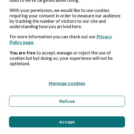
With your permission, we would like to use cookies
requiring your consent in order to measure our audience
by tracking the number of visitors to our site and
understanding how you arrived here.
For more information you can check out our
Privacy
Policy page
.
3, Aug., 2026
min Lesezeit
You are free
to accept, manage or reject the use of
Tempérance
cookies but byt doing so, your experience will not be
optimised.
Wohlbefinden
Manage cookies
Bernard Ducosson
Refuse
Accept