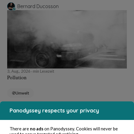
Bernard Ducosson
3, Aug., 2026
min Lesezeit
Pollution
Umwelt
Panodyssey respects your privacy
Bernard Ducosson
There are
no ads
on Panodyssey. Cookies will never be
used to serve targeted advertising.