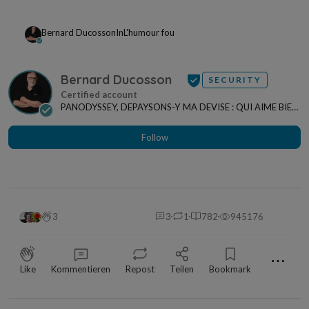
Bernard Ducosson
In
L'humour fou
Bernard Ducosson
SECURITY
PANODYSSEY, DEPAYSONS-Y MA DEVISE : QUI AIME BIEN,
CHARRIE BIEN ! "CREATEUR DE CONTENU" po...
Follow
3
3
1
782
945176
⋯
Like
Kommentieren
Repost
Teilen
Bookmark