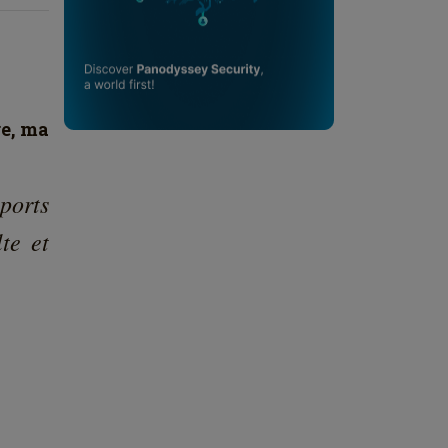
re, ma
ports
te et