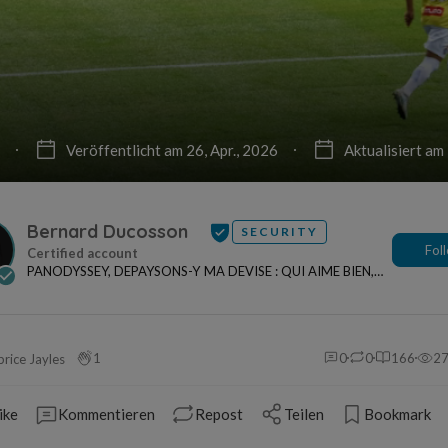
Veröffentlicht am 26, Apr., 2026
Aktualisiert am 
Bernard Ducosson
SECURITY
Fol
PANODYSSEY, DEPAYSONS-Y MA DEVISE : QUI AIME BIEN,
CHARRIE BIEN ! "CREATEUR DE CONTENU" po...
1
0
0
166
2
brice Jayles
ike
Kommentieren
Repost
Teilen
Bookmark