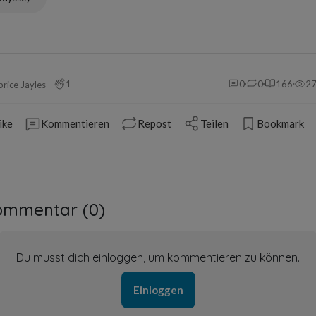
1
0
0
166
2
brice Jayles
ike
Kommentieren
Repost
Teilen
Bookmark
ommentar (
0
)
Du musst dich einloggen, um kommentieren zu können.
Einloggen