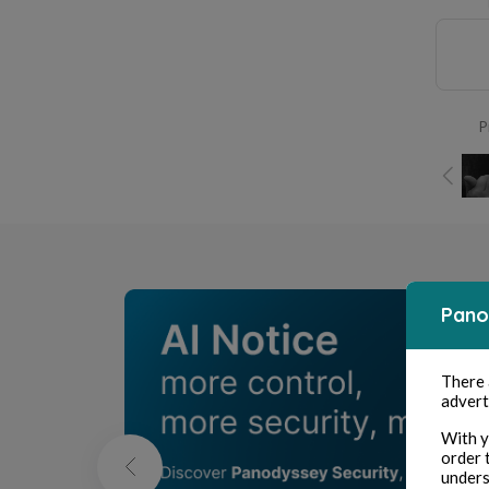
P
Pano
There
advert
With y
order 
unders