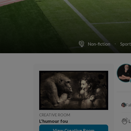
Non-fiction
Sport
Fa
CREATIVE ROOM
L'humour fou
L
View Creative Room