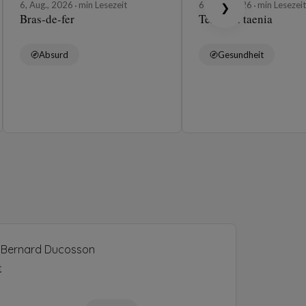
6, Aug., 2026
min Lesezeit
6, Aug., 2026
min Lesezeit
❯
Bras-de-fer
Ténia ou taenia
Absurd
Gesundheit
Bernard Ducosson
t