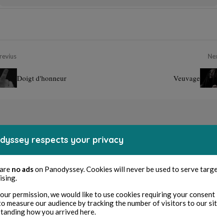
revius
Ne
Doigt d'honneur
Veuvage
dyssey respects your privacy
 are
no ads
on Panodyssey. Cookies will never be used to serve targ
ising.
our permission, we would like to use cookies requiring your consent 
to measure our audience by tracking the number of visitors to our si
tanding how you arrived here.