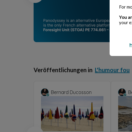
For mo
You ar
your e
M
Veröffentlichungen in
L'humour fou
Bernard Ducosson
B