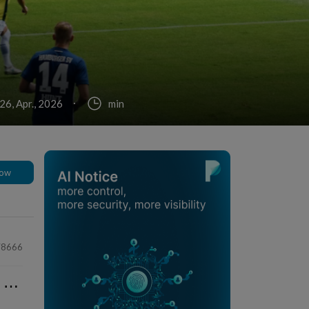
26, Apr., 2026
min
low
78666
⋯