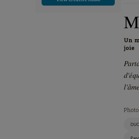
M
Un mo
joie
Part
d'éq
l'âme
Photo
DU
Pan