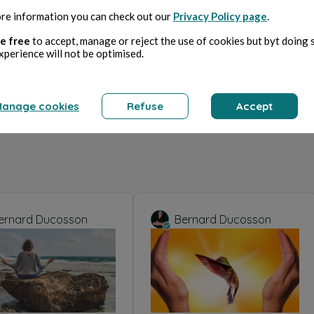
re information you can check out our
Privacy Policy page
.
e free
to accept, manage or reject the use of cookies but byt doing 
xperience will not be optimised.
anage cookies
Refuse
Accept
ernard Ducosson
Bernard Ducosson