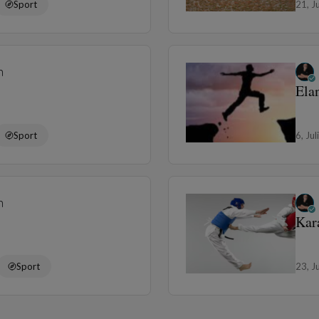
Sport
21, J
n
Ela
Sport
6, Ju
n
Kar
Sport
23, J