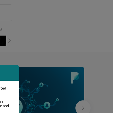
xt
eted
in
te and