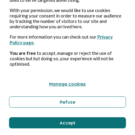
4, Aug., 2026
1 min Lesezeit
Bisou
With your permission, we would like to use cookies
requiring your consent in order to measure our audience
by tracking the number of visitors to our site and
Wohlbefinden
understanding how you arrived here.
For more information you can check out our
Privacy
Policy page
.
Bernard Ducosson
You are free
to accept, manage or reject the use of
cookies but byt doing so, your experience will not be
optimised.
Manage cookies
Refuse
3, Aug., 2026
min Lesezeit
Pollution
Accept
Umwelt