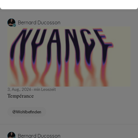
Bernard Ducosson
3, Aug., 2026
min Lesezeit
Tempérance
Wohlbefinden
Bernard Ducosson