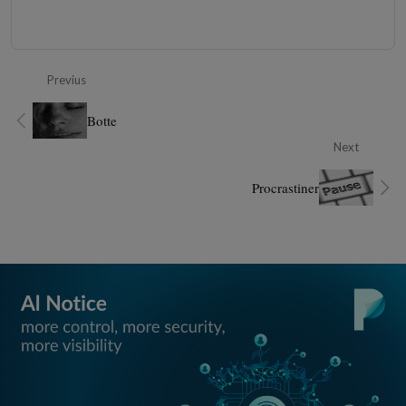
Previus
Botte
Next
Procrastiner