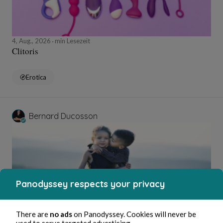
4, Aug., 2026
min Lesezeit
Clitoris
Erotica
Bernard Ducosson
Panodyssey respects your privacy
There are
no ads
on Panodyssey. Cookies will never be
used to serve targeted advertising.