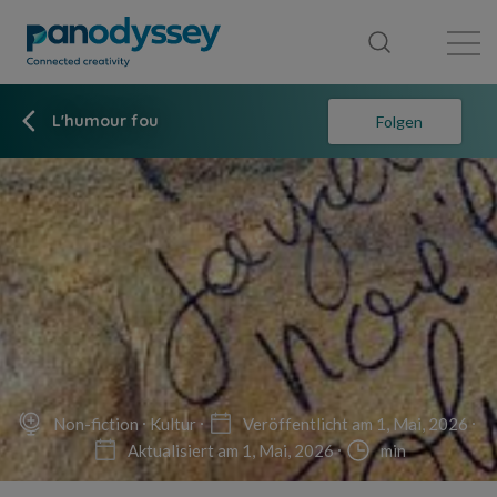
Library
News feed
Publication
L'humour fou
Folgen
Non-fiction
Kultur
Veröffentlicht am 1, Mai, 2026
Aktualisiert am 1, Mai, 2026
min