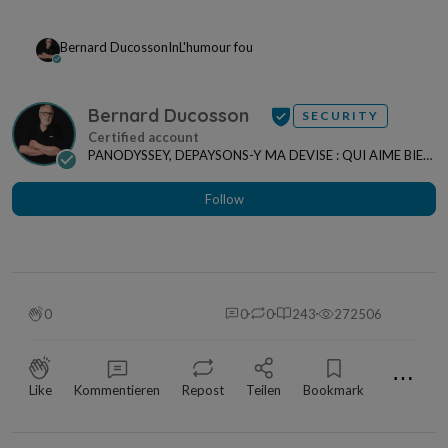
Bernard Ducosson
In
L'humour fou
Bernard Ducosson
SECURITY
PANODYSSEY, DEPAYSONS-Y MA DEVISE : QUI AIME BIEN,
CHARRIE BIEN ! "CREATEUR DE CONTENU" po...
Follow
0
0
0
243
272506
⋯
Like
Kommentieren
Repost
Teilen
Bookmark