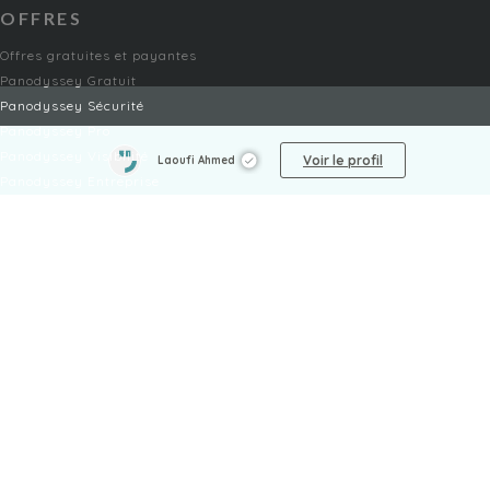
OFFRES
Offres gratuites et payantes
Panodyssey Gratuit
Panodyssey Sécurité
Panodyssey Pro
Panodyssey Visibilité
Voir le profil
Laoufi Ahmed
Panodyssey Entreprise
Panodyssey Licensing
SERVICES
Contact
Mon Compte
FAQ
FAQ Offres
LÉGAL
Mentions légales
CGU / CGV
Protection des données
Procédure de signalement