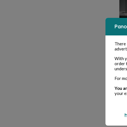
Pano
There
advert
With y
order 
unders
For mo
You ar
your e
M