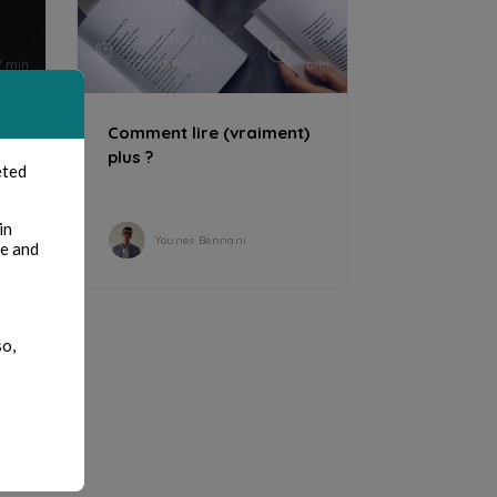
ÉDUCATION ET
9
7 min
FORMATION
min
Comment lire (vraiment)
plus ?
eted
in
Younes Bennani
te and
so,