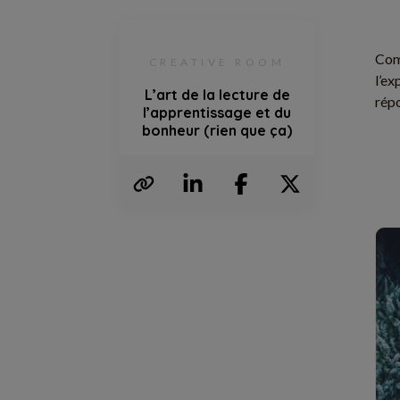
Com
CREATIVE ROOM
l’e
L’art de la lecture de
répo
l’apprentissage et du
bonheur (rien que ça)