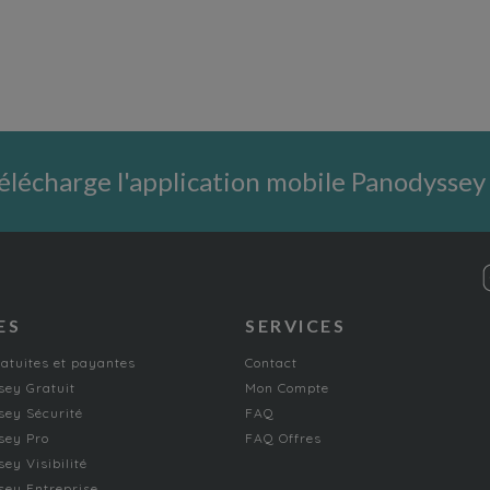
élécharge l'application mobile Panodyssey
ES
SERVICES
ratuites et payantes
Contact
ey Gratuit
Mon Compte
ey Sécurité
FAQ
sey Pro
FAQ Offres
ey Visibilité
ey Entreprise