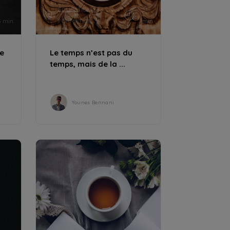
ÉDUCATION ET
3
3 min
FORMATION
min
ce
Le temps n’est pas du
temps, mais de la ...
Younes Bennani