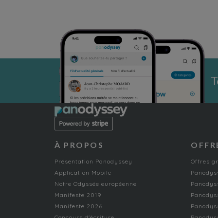
T
À PROPOS
OFFR
Présentation Panodyssey
Offres g
Application Mobile
Panodyss
Notre Odyssée européenne
Panodyss
Manifeste 2019
Panodys
Manifeste 2026
Panodyss
Concours d'écriture
Panodyss