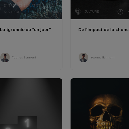
ENTREPRENEURIAT ET
2
CULTURE
START-UP
min
La tyrannie du "un jour"
De l’impact de la chan
Younes Bennani
Younes Bennani