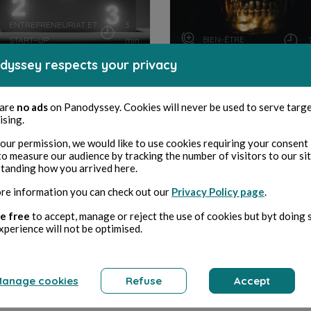
ENTREPRENEURIAT ET
3
BIEN-ÊTRE
START-UP
min
dyssey respects your privacy
Du non-ratage de sa vie
Je pense à la mort tous
les jours, voici...
 are
no ads
on Panodyssey. Cookies will never be used to serve targ
ising.
our permission, we would like to use cookies requiring your consent 
Younes Bennani
Younes Bennani
to measure our audience by tracking the number of visitors to our si
tanding how you arrived here.
re information you can check out our
Privacy Policy page
.
e free
to accept, manage or reject the use of cookies but byt doing 
xperience will not be optimised.
anage cookies
Refuse
Accept