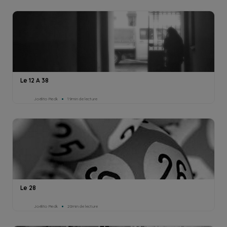
Le 12 A 38
Joëlito Pieck
19min de lecture
Le 28
Joëlito Pieck
20min de lecture