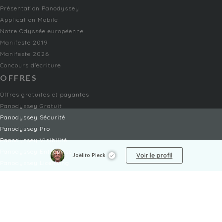
Présentation Panodyssey
Application Mobile
Notre Odyssée européenne
Manifeste 2019
Manifeste 2026
Concours d'écriture
OFFRES
Offres gratuites et payantes
Panodyssey Gratuit
Panodyssey Sécurité
Panodyssey Pro
Panodyssey Visibilité
Panodyssey Entreprise
Voir le profil
Joëlito Pieck
Panodyssey Licensing
SERVICES
Contact
Mon Compte
FAQ