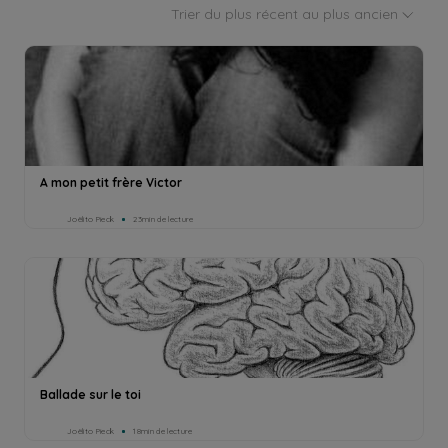
Trier du plus récent au plus ancien
A mon petit frère Victor
Joëlito Pieck
23min de lecture
Ballade sur le toi
Joëlito Pieck
18min de lecture