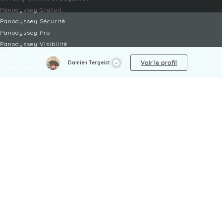
Panodyssey Gratuit
Panodyssey Sécurité
Panodyssey Pro
Panodyssey Visibilité
Panodyssey Entreprise
Voir le profil
Damien Tergeist
Panodyssey Licensing
SERVICES
Contact
Mon Compte
FAQ
FAQ Offres
LÉGAL
Mentions légales
CGU / CGV
Protection des données
Procédure de signalement
Gestion des cookies
Politique de sécurité des enfants