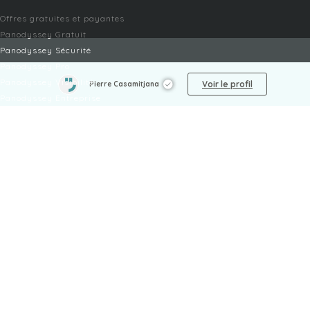
Offres gratuites et payantes
Panodyssey Gratuit
Panodyssey Sécurité
Panodyssey Pro
Panodyssey Visibilité
Voir le profil
Pierre Casamitjana
Panodyssey Entreprise
Panodyssey Licensing
SERVICES
Contact
Mon Compte
FAQ
FAQ Offres
LÉGAL
Mentions légales
CGU / CGV
Protection des données
Procédure de signalement
Gestion des cookies