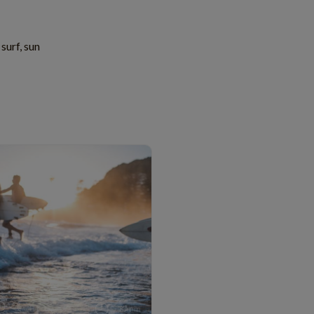
 surf, sun
SPORT
8 min