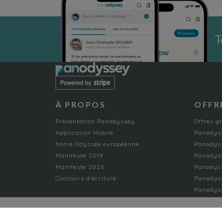
T
À PROPOS
OFFR
Présentation Panodyssey
Offres g
Application Mobile
Panodyss
Notre Odyssée européenne
Panodyss
Manifeste 2019
Panodys
Manifeste 2026
Panodyss
Concours d'écriture
Panodyss
Panodyss
NON-FICTION