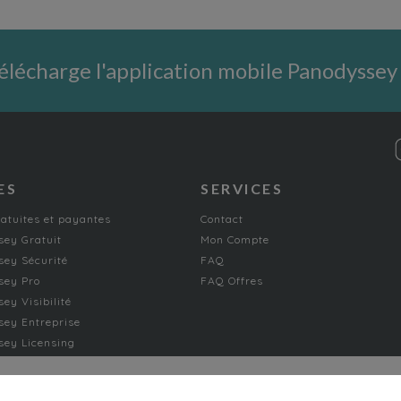
élécharge l'application mobile Panodyssey
ES
SERVICES
ratuites et payantes
Contact
ey Gratuit
Mon Compte
ey Sécurité
FAQ
sey Pro
FAQ Offres
ey Visibilité
ey Entreprise
ey Licensing
FICTION