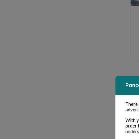
Pano
There
advert
With y
order 
unders