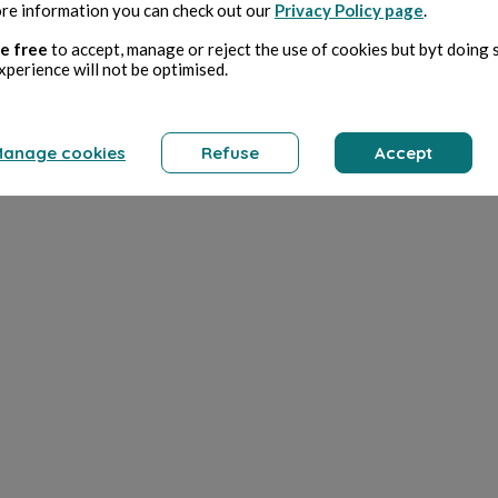
re information you can check out our
Privacy Policy page
.
e free
to accept, manage or reject the use of cookies but byt doing 
xperience will not be optimised.
anage cookies
Refuse
Accept