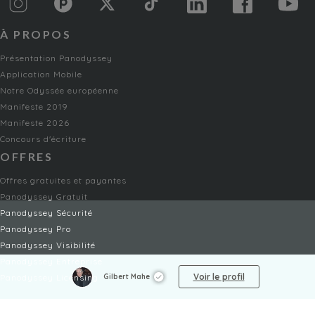
À PROPOS
Présentation Panodyssey
Application Mobile
Notre Odyssée européenne
Manifeste 2019
Manifeste 2026
Concours d'écriture
OFFRES
Offres gratuites et payantes
Panodyssey Gratuit
Panodyssey Sécurité
Panodyssey Pro
Panodyssey Visibilité
Panodyssey Entreprise
Voir le profil
Gilbert Mahe
Panodyssey Licensing
SERVICES