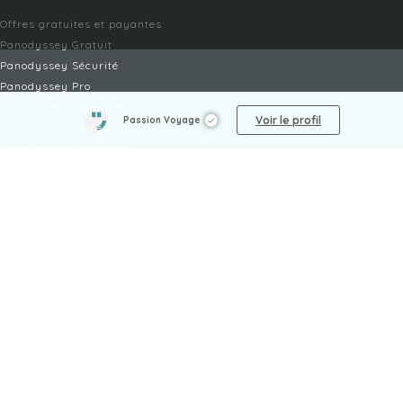
Offres gratuites et payantes
Panodyssey Gratuit
Panodyssey Sécurité
Panodyssey Pro
Panodyssey Visibilité
Voir le profil
Passion Voyage
Panodyssey Entreprise
Panodyssey Licensing
SERVICES
Contact
Mon Compte
FAQ
FAQ Offres
LÉGAL
Mentions légales
CGU / CGV
Protection des données
Procédure de signalement
Gestion des cookies