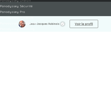
Panodyssey Gratuit
Panodyssey Sécurité
Panodyssey Pro
Panodyssey Visibilité
Panodyssey Entreprise
Voir le profil
Jean-Jacques Hubinois
Panodyssey Licensing
SERVICES
Contact
Mon Compte
FAQ
FAQ Offres
LÉGAL
Mentions légales
CGU / CGV
Protection des données
Procédure de signalement
Gestion des cookies
Politique de sécurité des enfants