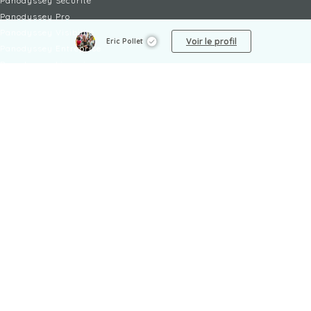
Panodyssey Sécurité
Panodyssey Pro
Panodyssey Visibilité
Voir le profil
Eric Pollet
Panodyssey Entreprise
Panodyssey Licensing
SERVICES
Contact
Mon Compte
FAQ
FAQ Offres
LÉGAL
Mentions légales
CGU / CGV
Protection des données
Procédure de signalement
Gestion des cookies
Politique de sécurité des enfants