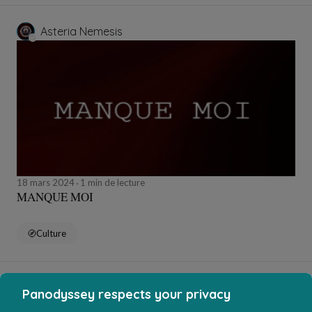
Asteria Nemesis
18 mars 2024
1 min de lecture
MANQUE MOI
Culture
Asteria Nemesis
Panodyssey respects your privacy