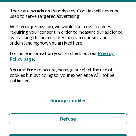
There are
no ads
on Panodyssey. Cookies will never be
used to serve targeted advertising.
With your permission, we would like to use cookies
requiring your consent in order to measure our audience
by tracking the number of visitors to our site and
understanding how you arrived here.
For more information you can check out our
Privacy
16 mars 2024
1 min de lecture
Policy page
.
PAR LA FENETRE
You are free
to accept, manage or reject the use of
cookies but byt doing so, your experience will not be
Culture
optimised.
Manage cookies
Asteria Nemesis
Refuse