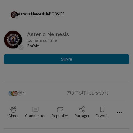
Asteria Nemesis
In
PO3SIES
Asteria Nemesis
Poésie
Suivre
4
0
1
451
3376
⋯
Aimer
Commenter
Republier
Partager
Favoris