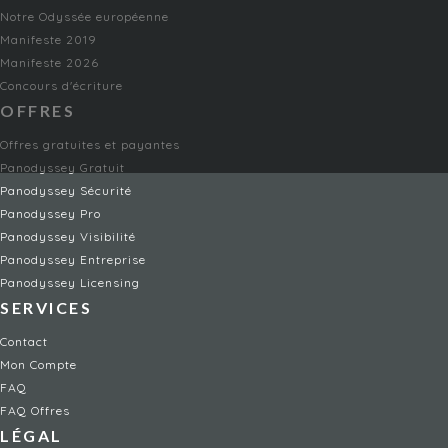
Notre Odyssée européenne
Manifeste 2019
Manifeste 2026
Concours d'écriture
OFFRES
Offres gratuites et payantes
Panodyssey Gratuit
Panodyssey Sécurité
Panodyssey Pro
Panodyssey Visibilité
Panodyssey Entreprise
Panodyssey Licensing
SERVICES
Contact
Mon Compte
FAQ
FAQ Offres
LÉGAL