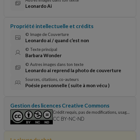
Autres images dans ton texte
Leonardo Ai
Propriété intellectuelle et crédits
© Image de Couverture
Leonardo ai / quand c’est non
© Texte principal
Barbara Wonder
© Autres images dans ton texte
Leonardo ai reprend la photo de couverture
Sources, citations, co-auteurs
Poésie personnelle ( suite à mon vécu )
Gestion des licences Creative Commons
Crédit requis, pas de modifications, usage
non commercial uniquement
CC BY-NC-ND
La clause du chat