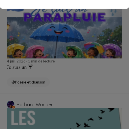
4 juil. 2026
1 min de lecture
Je suis un ☔️
Poésie et chanson
Barbara Wonder