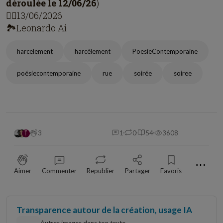
déroulée le 12/06/26
)
✍🏼13/06/2026
🏞️Leonardo Ai
harcelement
harcèlement
PoesieContemporaine
poésiecontemporaine
rue
soirée
soiree
3
1
0
54
3608
⋯
Aimer
Commenter
Republier
Partager
Favoris
Transparence autour de la création, usage IA