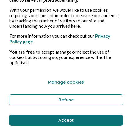
With your permission, we would like to use cookies
requiring your consent in order to measure our audience
by tracking the number of visitors to our site and
Barbara Wonder
understanding how you arrived here.
For more information you can check out our
Privacy
Policy page
.
You are free
to accept, manage or reject the use of
cookies but byt doing so, your experience will not be
optimised.
Manage cookies
6 juil. 2026
1 min de lecture
Le baromètre du cœur ♥️
Refuse
Poésie et chanson
Accept
Barbara Wonder