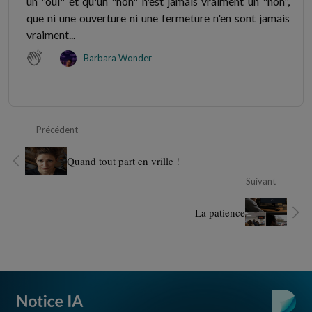
un "oui" et qu'un "non" n'est jamais vraiment un "non",
que ni une ouverture ni une fermeture n'en sont jamais
vraiment...
Barbara Wonder
Précédent
Quand tout part en vrille !
Suivant
La patience