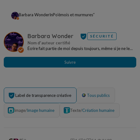
Barbara Wonder
In
Po’émois et murmures”
Barbara Wonder
SÉCURITÉ
Écrire fait partie de moi depuis toujours, même si je ne le
savais pas encore, il y a vingt-six ans....
Suivre
Label de transparence créative
Tous publics
Image
/
Image humaine
Texte
/
Création humaine