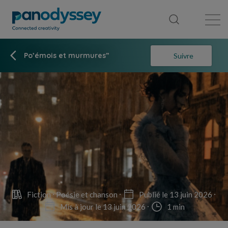
Bibliothèque
Fil d'actualité
Publication
Po’émois et murmures”
Suivre
Fiction
Poésie et chanson
Publié le 13 juin 2026
Mis à jour le 13 juin 2026
1 min