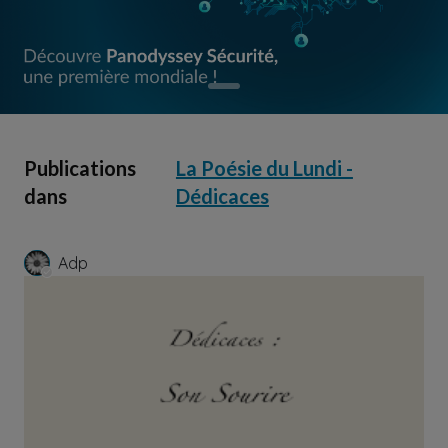
Publications
La Poésie du Lundi -
dans
Dédicaces
Adp