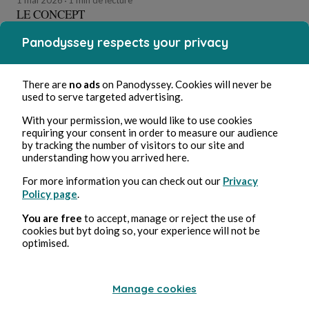
1 mai 2026
1 min de lecture
LE CONCEPT
Panodyssey respects your privacy
Poésie et chanson
There are
no ads
on Panodyssey. Cookies will never be
used to serve targeted advertising.
Adp
With your permission, we would like to use cookies
requiring your consent in order to measure our audience
by tracking the number of visitors to our site and
understanding how you arrived here.
For more information you can check out our
Privacy
Policy page
.
You are free
to accept, manage or reject the use of
cookies but byt doing so, your experience will not be
optimised.
1 mai 2026
1 min de lecture
Mes Caleçons
Manage cookies
Poésie et chanson