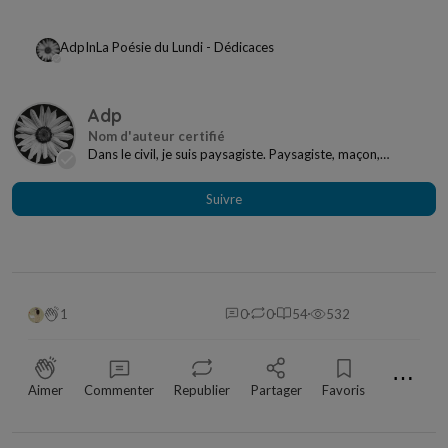
Adp
In
La Poésie du Lundi - Dédicaces
Adp
Dans le civil, je suis paysagiste. Paysagiste, maçon,
plombier, électricien, menuisier, charpentier,...
Suivre
1
0
0
54
532
⋯
Aimer
Commenter
Republier
Partager
Favoris