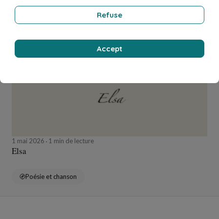
Refuse
Adp
Accept
1 mai 2026
1 min de lecture
Elsa
Poésie et chanson