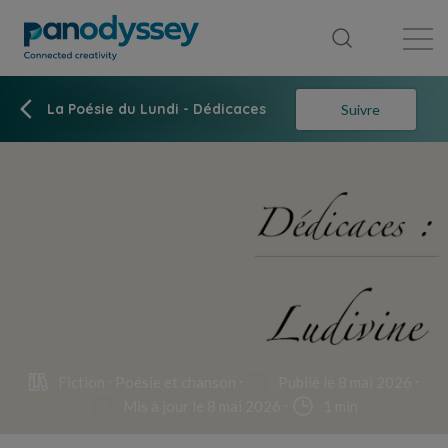
Bibliothèque
Fil d'actualité
Publication
La Poésie du Lundi - Dédicaces
Suivre
Fiction
Poésie et chanson
Publié le 8 mai 2026
Mis à jour le 8 mai 2026
1 min