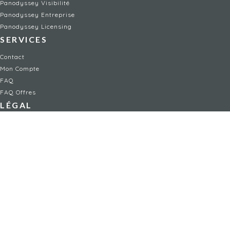
Panodyssey Visibilité
Panodyssey Entreprise
Panodyssey Licensing
SERVICES
Contact
Mon Compte
FAQ
FAQ Offres
LÉGAL
Mentions légales
CGU / CGV
Protection des données
Procédure de signalement
Gestion des cookies
Politique de sécurité des enfants
NON-FICTION