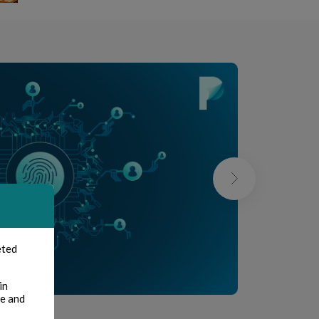
eted
in
te and