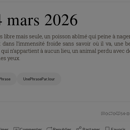
4 mars 2026
s libre mais seule, un poisson abîmé qui peine à nager
t dans l’immensité froide sans savoir où il va, une be
 qui n’appartient à aucun lieu, un animal perdu avec d
les yeux.
Phrase
UnePhraseParJour
0
0
54
imer
Commenter
Republier
Partager
Favoris