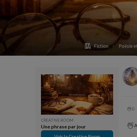
Fiction
Poésie e
0
CREATIVE ROOM
A
Une phrase par jour
Voir la Creative Room