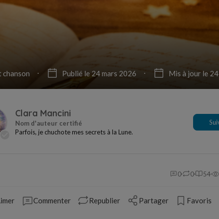
t chanson
Publié le 24 mars 2026
Mis à jour le 2
Clara Mancini
Sui
Parfois, je chuchote mes secrets à la Lune.
0
0
54
imer
Commenter
Republier
Partager
Favoris