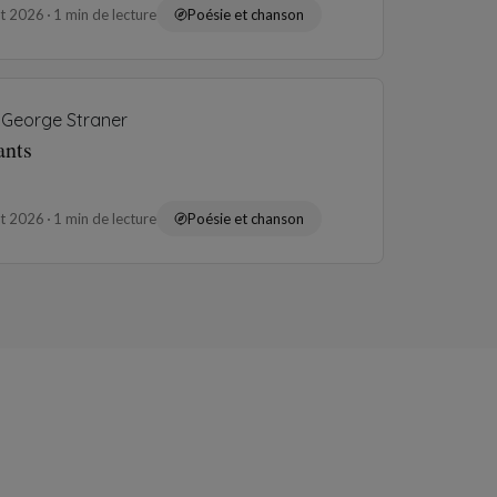
ût 2026
1 min de lecture
Poésie et chanson
George Straner
ants
ût 2026
1 min de lecture
Poésie et chanson