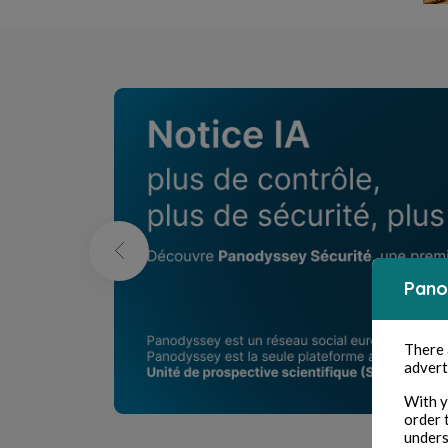
Pano
There
advert
With y
order 
unders