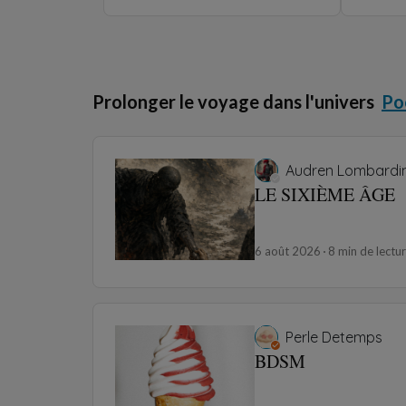
Prolonger le voyage dans l'univers
Po
Audren Lombardin
LE SIXIÈME ÂGE
6 août 2026
8 min de lectu
Perle Detemps
BDSM