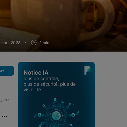
4 mars 2026
1 min
vre
4175
⋯