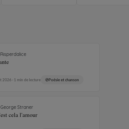
Risperdalice
ante
ût 2026
1 min de lecture
Poésie et chanson
George Straner
'est cela l'amour