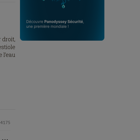
 droit,
stiole
e l’eau
4175
⋯