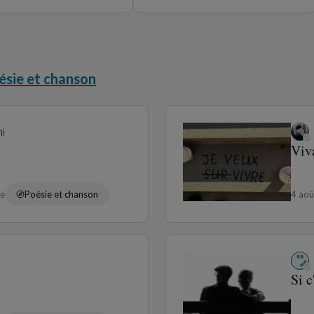
ésie et chanson
i
Viv
re
Poésie et chanson
4 ao
Si c