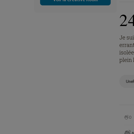
2
Je sui
erran
isolée
plein 
Une
0
A