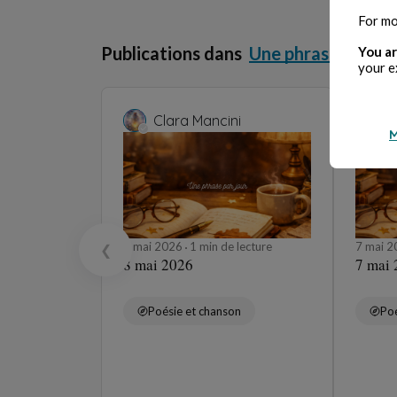
For mo
Publications dans
Une phrase par jou
You ar
your e
Clara Mancini
C
M
8 mai 2026
1 min de lecture
7 mai 
❮
8 mai 2026
7 mai
Poésie et chanson
Poé