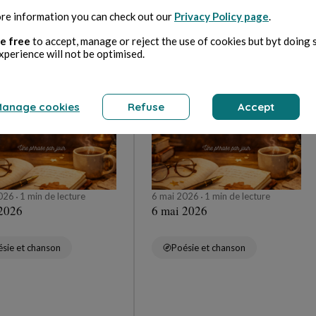
re information you can check out our
Privacy Policy page
.
r
e free
to accept, manage or reject the use of cookies but byt doing 
xperience will not be optimised.
lara Mancini
Clara Mancini
anage cookies
Refuse
Accept
2026
1 min de lecture
6 mai 2026
1 min de lecture
 2026
6 mai 2026
sie et chanson
Poésie et chanson