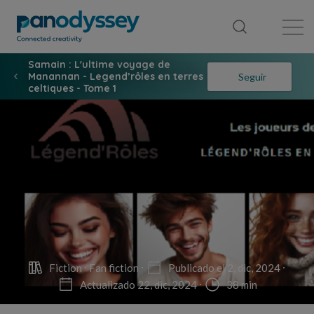
Library
News feed
Publication
Samain : L'ultime voyage de
Manannan - Legend’rôles en terres
Seguir
celtiques - Tome 1
Fiction
Fan fiction
Publicado el 2, dic, 2024
Actualizado 22, dic, 2024
38 min