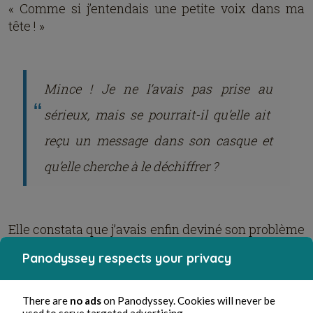
« Comme si j’entendais une petite voix dans ma
tête ! »
Mince ! Je ne l’avais pas prise au
sérieux, mais se pourrait-il qu’elle ait
reçu un message dans son casque et
qu’elle cherche à le déchiffrer ?
Elle constata que j’avais enfin deviné son problème
et conclut :
Panodyssey respects your privacy
2
« Seulement je n’ai pas le don d’illumination
,
moi ! »
Un peu pour plaisanter je lui répondis :
There are
no ads
on Panodyssey. Cookies will never be
used to serve targeted advertising.