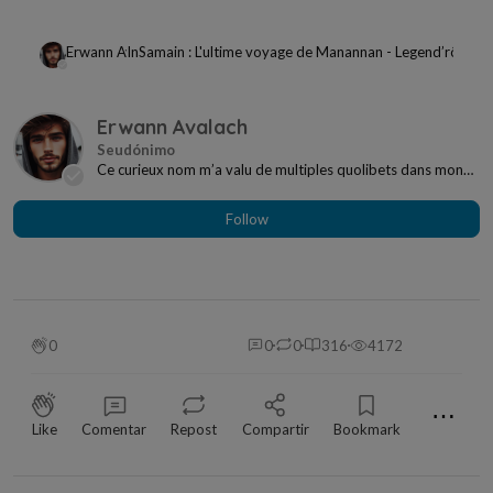
Erwann Avalach
In
Samain : L'ultime voyage de Manannan - Legend’rôles en
Erwann Avalach
Ce curieux nom m’a valu de multiples quolibets dans mon
enfance jusqu’à ce que je découvre le lien a...
Follow
0
0
0
316
4172
⋯
Like
Comentar
Repost
Compartir
Bookmark