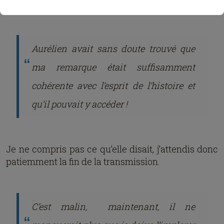
l’oreillette de Nolwenn.
Aurélien avait sans doute trouvé que
ma remarque était suffisamment
cohérente avec l’esprit de l’histoire et
qu’il pouvait y accéder !
Je ne compris pas ce qu’elle disait, j’attendis donc
patiemment la fin de la transmission.
C’est malin, maintenant, il ne