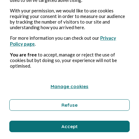
« Mets ton pouce dans la bouche et mords le ; tu
provoqueras peut-être une vision…
With your permission, we would like to use cookies
requiring your consent in order to measure our audience
— Quoi ?
by tracking the number of visitors to our site and
— C’est l’une des techniques de divination des
understanding how you arrived here.
druides...
For more information you can check out our
Privacy
— Tu ne te moques pas de moi j’espère !
Policy page
.
— Non, je suis très sérieux ! »
You are free
to accept, manage or reject the use of
cookies but byt doing so, your experience will not be
Nolwenn était perplexe. Elle me regarda en
optimised.
pensant très certainement qu’il n’y avait que moi
pour avoir des idées aussi biscornues mais je la vis
s’exécuter lentement, comme si les règles de
Manage cookies
l’univers dans lequel nous nous mouvions
pouvaient se conformer à mon excentricité. Je
Refuse
voyais bien dans ses yeux qu’elle me pardonnerait
difficilement si cette tentative terminait dans le
bêtisier de la série…
Accept
A ma grande surprise une voix bourdonna dans