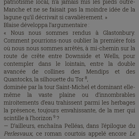
patriotisme local, n’a jamais mis les pieds outre-
Manche et ne se faisait pas la moindre idée de la
lagune qu’il décrivait si cavalièrement. »
Blaise développa l’argumentaire :
« Nous nous sommes rendus à Glastonbury.
Comment pourrions-nous oublier la première fois
où nous nous sommes arrêtés, à mi-chemin sur la
route de crête entre Downside et Wells, pour
contempler dans le lointain, entre la double
avancée de collines des Mendips et des
8
Quantocks, la silhouette du Tor
,
dominée par la tour Saint-Michel et dominant elle-
même la vaste plaine ou d’innombrables
miroitements d’eau trahissent parmi les herbages
la présence, toujours envahissante, de la mer qui
9
scintille à l’horizon
?
— D’ailleurs, enchaîna Pelléas, dans l’épilogue du
Perlesvaux
, ce roman courtois appelé encore
Le