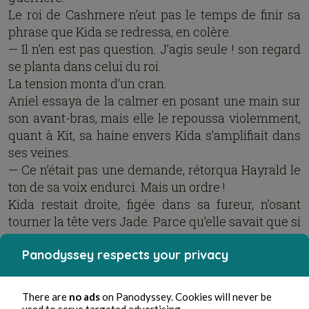
Le roi de Cashmere n’eut pas le temps de finir sa
phrase que Kida se redressa, en colère.
— Il n’en est pas question. J’agis seule ! son regard
se planta dans celui du roi.
La tension monta d’un cran.
Aniel essaya de la calmer en posant une main sur
son avant-bras, mais elle le repoussa violemment,
quant à Kit, sa haine envers Kida s’amplifiait dans
ses veines.
— Ce n’était pas une demande, rétorqua Hayrald le
ton de sa voix endurci. Mais un ordre !
Kida restait droite, figée dans sa fureur, n’osant
tourner la tête vers Jade. Parce qu’elle savait que si
leurs regards se croisaient, elle ne se contrôlerait
Panodyssey respects your privacy
plus. Elle sentait la douleur en elle. Comment
pourrait-elle combattre à ses côtés, sans être
vulnérable, faible ?
There are
no ads
on Panodyssey. Cookies will never be
Jade resta silencieuse, les yeux rivés vers la
used to serve targeted advertising.