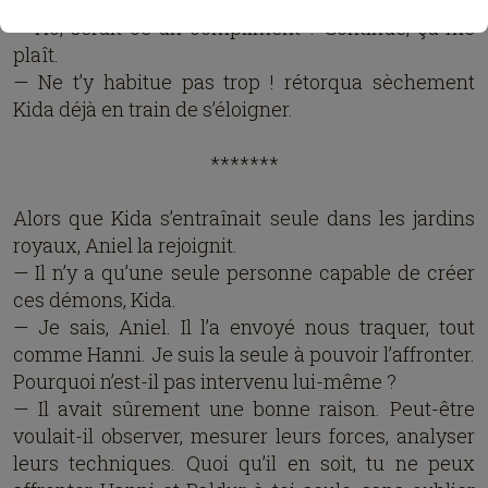
— Ho, serait-ce un compliment ? Continue, ça me
plaît.
— Ne t’y habitue pas trop ! rétorqua sèchement
Kida déjà en train de s’éloigner.
*******
Alors que Kida s’entraînait seule dans les jardins
royaux, Aniel la rejoignit.
— Il n’y a qu’une seule personne capable de créer
ces démons, Kida.
— Je sais, Aniel. Il l’a envoyé nous traquer, tout
comme Hanni. Je suis la seule à pouvoir l’affronter.
Pourquoi n’est-il pas intervenu lui-même ?
— Il avait sûrement une bonne raison. Peut-être
voulait-il observer, mesurer leurs forces, analyser
leurs techniques. Quoi qu’il en soit, tu ne peux