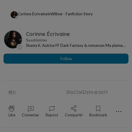
Corinne Écrivaine
In
Willow - Fanfiction Story
Corinne Écrivaine
Shania K. Autrice FF Dark Fantasy & romances Ma plume
est un fil qui relie les cœurs et les âmes...
Follow
0
0
0
191
5077
⋯
Like
Comentar
Repost
Compartir
Bookmark