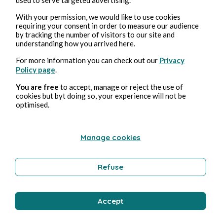
guerrière. Elle ressentait encore les lèvres de Kida
With your permission, we would like to use cookies
contre les siennes, l’intensité avec laquelle elle
requiring your consent in order to measure our audience
by tracking the number of visitors to our site and
l’avait embrassée, un malaise naquit en elle,
understanding how you arrived here.
lorsqu’elle croisa les prunelles de Kit, assombries.
Elle se sentait tellement coupable. Est-ce qu’elle
For more information you can check out our
Privacy
Policy page
.
éprouvait des émotions envers Kida ou n’était-ce
que de l’admiration ? Tout était confus dans son
You are free
to accept, manage or reject the use of
cookies but byt doing so, your experience will not be
esprit.
optimised.
Elora posa son regard sur la Bone Reaver, et
aussitôt, discerna son malaise intérieur.
La réunion touchait à sa fin. Chacun se leva. Avant
Manage cookies
de quitter la salle, Kida s’approcha de Boorman et
murmura :
Refuse
— Je savais qu’ils pouvaient compter sur toi,
l’Excentrique, grand parleur mais plus grand
encore lorsqu’il s’agit de combattre.
Accept
Boorman, surpris par l’attitude de la guerrière, ne
put s’empêcher de répondre sur un ton moqueur.