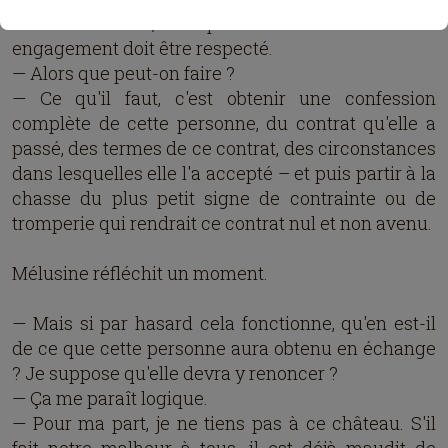
vis-à-vis d'elles, et que tout contrat et tout
engagement doit être respecté.
— Alors que peut-on faire ?
— Ce qu'il faut, c'est obtenir une confession
complète de cette personne, du contrat qu'elle a
passé, des termes de ce contrat, des circonstances
dans lesquelles elle l'a accepté – et puis partir à la
chasse du plus petit signe de contrainte ou de
tromperie qui rendrait ce contrat nul et non avenu.
Mélusine réfléchit un moment.
— Mais si par hasard cela fonctionne, qu'en est-il
de ce que cette personne aura obtenu en échange
? Je suppose qu'elle devra y renoncer ?
— Ça me paraît logique.
— Pour ma part, je ne tiens pas à ce château. S'il