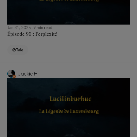
Jan 31, 2025
9 min read
Épisode 90 : Perplexité
Tale
Jackie H