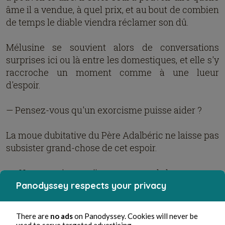
âme il a vendue, à quel prix, et au bout de combien
de temps le diable viendra réclamer son dû.
Mélusine se souvient alors de conversations
surprises ici ou là entre les domestiques, et elle s'y
raccroche un moment comme à une lueur
d'espoir.
— Pensez-vous qu'un exorcisme puisse aider ?
La moue dubitative du Père Adalbéric ne laisse pas
subsister grand-chose de cet espoir.
— Un exorcisme s'impose quand la personne
possédée l'est contre son gré. Ça marche parce
Panodyssey respects your privacy
que là, on chasse les forces démoniaques, on leur
ordonne de s'en aller. La personne concernée ne
There are
no ads
on Panodyssey. Cookies will never be
leur a rien demandé, elle est libre de tout
used to serve targeted advertising.