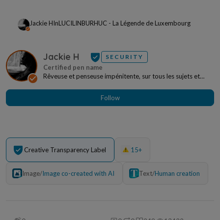
Jackie H
In
LUCILINBURHUC - La Légende de Luxembourg
Jackie H
SECURITY
Rêveuse et penseuse impénitente, sur tous les sujets et
sous toutes les formes. J'aime la forêt,...
Follow
Creative Transparency Label
15+
Image
/
Image co-created with AI
Text
/
Human creation