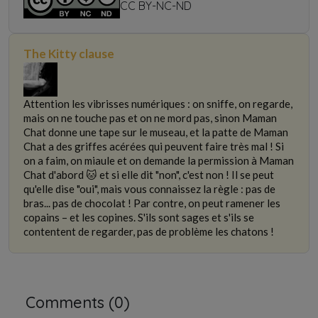
non-commercial use only
CC BY-NC-ND
The Kitty clause
Attention les vibrisses numériques : on sniffe, on regarde,
mais on ne touche pas et on ne mord pas, sinon Maman
Chat donne une tape sur le museau, et la patte de Maman
Chat a des griffes acérées qui peuvent faire très mal ! Si
on a faim, on miaule et on demande la permission à Maman
Chat d'abord 🐱 et si elle dit "non", c'est non ! Il se peut
qu'elle dise "oui", mais vous connaissez la règle : pas de
bras... pas de chocolat ! Par contre, on peut ramener les
copains – et les copines. S'ils sont sages et s'ils se
contentent de regarder, pas de problème les chatons !
Comments (
0
)