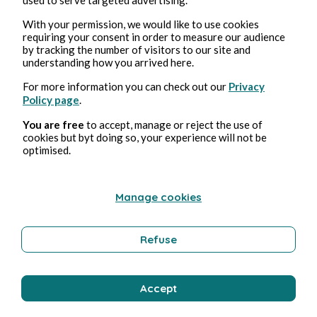
engagement vis-à-vis d'elles et ne leur doit
With your permission, we would like to use cookies
aucune contrepartie. La personne possédée est
requiring your consent in order to measure our audience
elle-même la toute première à souhaiter voir les
by tracking the number of visitors to our site and
understanding how you arrived here.
forces démoniaques s'en aller. Mais quand la
personne possédée s'est donnée d'elle-même aux
For more information you can check out our
Privacy
Policy page
.
forces démoniaques de sa propre initiative, c'est
tout à fait autre chose.
You are free
to accept, manage or reject the use of
— Même si la personne possédée admet elle-
cookies but byt doing so, your experience will not be
optimised.
même avoir commis une erreur et le regrette ?
— C'est à cause de cette éventualité-là que nous
disons qu'il y a toujours quelque chose à faire.
Manage cookies
Mais même si la personne possédée a des
remords et veut s'extirper de sa situation, un
Refuse
exorcisme ne suffira pas et peut même ne pas du
tout fonctionner. Les forces démoniaques peuvent
toujours arguer du fait que cette personne a
Accept
conclu un contrat avec elles, volontairement, de
manière tout à fait libre, qu'elle s'est donc engagée