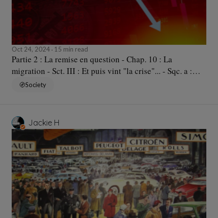
Oct 24, 2024
15 min read
Partie 2 : La remise en question - Chap. 10 : La
migration - Sct. III : Et puis vint "la crise"... - Sqc. a :
Des anciens aux nouveaux
Society
Jackie H