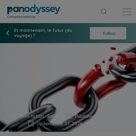
Library
News feed
Publication
Et maintenant, le futur (du
Follow
voyage) ?
Non-fiction
Society
Published Oct 27, 2024
Updated Mar 27, 2026
10 min