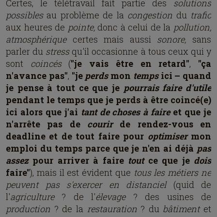
Certes, le télétravail fait partie des
solutions
possibles
au problème de la
congestion
du
trafic
aux heures de
pointe,
donc à celui de la
pollution,
atmosphérique
certes mais aussi
sonore,
sans
parler du
stress
qu'il occasionne à tous ceux qui y
sont
coincés
(
"je vais être en retard"
,
"ça
n'avance pas"
,
"je
perds
mon
temps
ici – quand
je pense à tout ce que je
pourrais faire d'utile
pendant le temps que je perds à être coincé(e)
ici alors que j'ai
tant de choses à faire
et que je
n'arrête pas de
courir
de rendez-vous en
deadline et de tout faire pour
optimiser
mon
emploi du temps parce que je n'en ai déjà
pas
assez
pour arriver à faire
tout
ce que je
dois
faire"
), mais il est évident que
tous les métiers ne
peuvent pas s'exercer en distanciel
(quid de
l'
agriculture
? de l'
élevage
? des usines de
production
? de la
restauration
? du
bâtiment
et