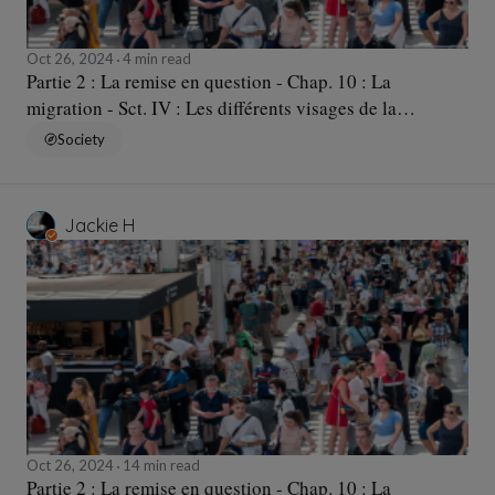
Oct 26, 2024
4 min read
Partie 2 : La remise en question - Chap. 10 : La
migration - Sct. IV : Les différents visages de la
migration... - Sqc. d : Une question d'échange ?
Society
Jackie H
Oct 26, 2024
14 min read
Partie 2 : La remise en question - Chap. 10 : La