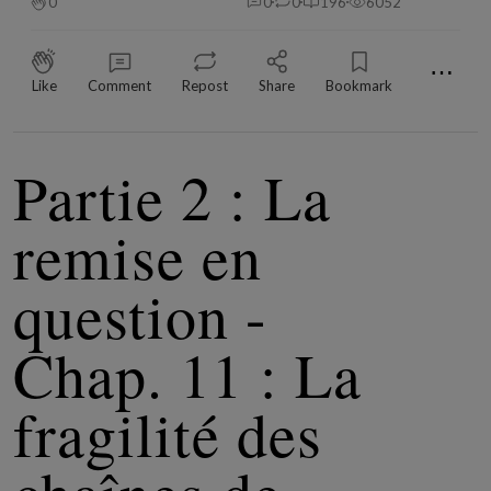
0
0
0
196
6052
⋯
Like
Comment
Repost
Share
Bookmark
Partie 2 : La
remise en
question -
Chap. 11 : La
fragilité des