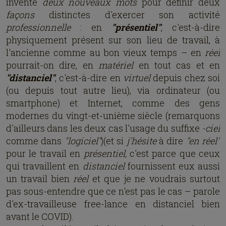
inventé
deux nouveaux mots
pour définir deux
façons
distinctes d'exercer son activité
professionnelle
: en
"présentiel"
, c'est-à-dire
physiquement présent sur son lieu de travail, à
l'ancienne comme au bon vieux temps – en
réel
pourrait-on dire, en
matériel
en tout cas et en
"distanciel"
, c'est-à-dire en
virtuel
depuis chez soi
(ou depuis tout autre lieu), via ordinateur (ou
smartphone) et Internet, comme des gens
modernes du vingt-et-unième siècle (remarquons
d'ailleurs dans les deux cas l'usage du suffixe
-ciel
comme dans
"logiciel"
)(et si
j'hésite
à dire
"en réel"
pour le travail en
présentiel,
c'est parce que ceux
qui travaillent en
distanciel
fournissent eux aussi
un travail bien
réel
et que je ne voudrais surtout
pas sous-entendre que ce n'est pas le cas – parole
d'ex-travailleuse free-lance en distanciel bien
avant le COVID).