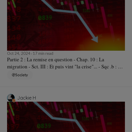
Oct 24, 2024
17 min read
Partie 2 : La remise en question - Chap. 10 : La
migration - Sct. III : Et puis vint "la crise"... - Sqc .b : Le
retour aux sources ?
Society
Jackie H