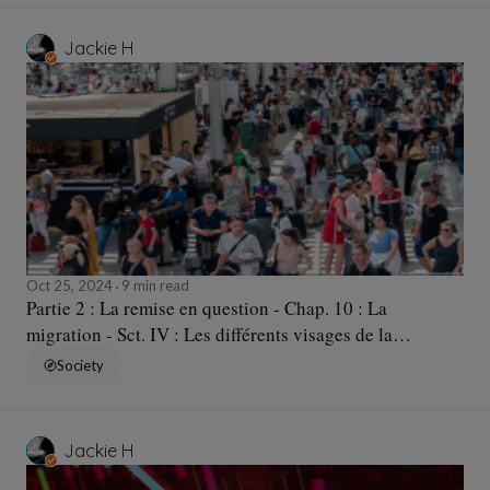
Jackie H
Oct 25, 2024
9 min read
Partie 2 : La remise en question - Chap. 10 : La
migration - Sct. IV : Les différents visages de la
migration... - Sqc. a : Une grande diversité
Society
Jackie H