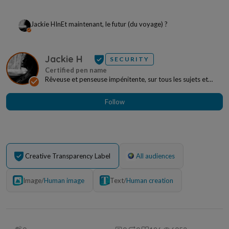
Jackie H
In
Et maintenant, le futur (du voyage) ?
Jackie H
SECURITY
Rêveuse et penseuse impénitente, sur tous les sujets et
sous toutes les formes. J'aime la forêt,...
Follow
Creative Transparency Label
All audiences
Image
/
Human image
Text
/
Human creation