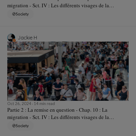
migration - Sct. IV : Les différents visages de la
migration... - Sqc. c : De nouveaux concepts ?
Society
Jackie H
Oct 26, 2024
14 min read
Partie 2 : La remise en question - Chap. 10 : La
migration - Sct. IV : Les différents visages de la
migration... - Sqc. b : De nouvelles causes ?
Society