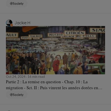
Europe... - Sqc. b : Des pays qui s'en mêlent
Society
Jackie H
Oct 24, 2024
16 min read
Partie 2 : La remise en question - Chap. 10 : La
migration - Sct. II : Puis vinrent les années dorées en
Europe... - Sqc. a : Attirés puis piégés...
Society