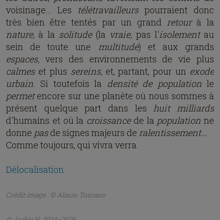
voisinage... Les
télétravailleurs
pourraient donc
très bien être tentés par un grand
retour
à la
nature,
à la
solitude
(la
vraie,
pas l'
isolement
au
sein de toute une
multitude
) et aux grands
espaces,
vers des environnements de vie plus
calmes
et plus
sereins,
et, partant, pour un
exode
urbain
. Si toutefois la
densité de population
le
permet
encore sur une planète où nous sommes à
présent quelque part dans les
huit milliards
d'humains et où la
croissance
de la
population
ne
donne
pas
de signes majeurs de
ralentissement...
Comme toujours, qui vivra verra.
Délocalisation
Crédit image : © Alison Toscano
© Jackie H, 2024–2026