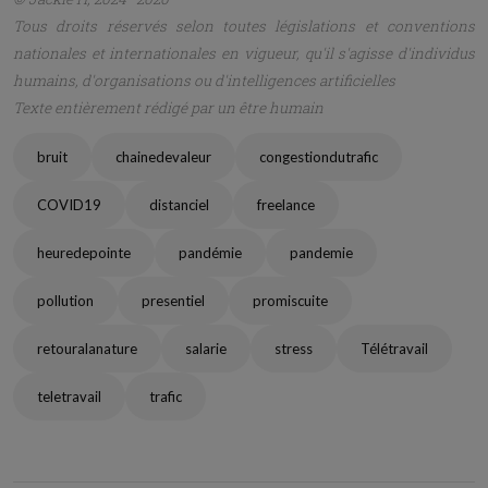
Tous droits réservés selon toutes législations et conventions
nationales et internationales en vigueur, qu'il s'agisse d'individus
humains, d'organisations ou d'intelligences artificielles
Texte entièrement rédigé par un être humain
bruit
chainedevaleur
congestiondutrafic
COVID19
distanciel
freelance
heuredepointe
pandémie
pandemie
pollution
presentiel
promiscuite
retouralanature
salarie
stress
Télétravail
teletravail
trafic