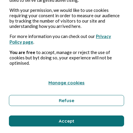
The Kitty clause
With your permission, we would like to use cookies
requiring your consent in order to measure our audience
by tracking the number of visitors to our site and
Attention les vibrisses numériques : on sniffe, on regarde,
understanding how you arrived here.
mais on ne touche pas et on ne mord pas, sinon Maman
Chat donne une tape sur le museau, et la patte de Maman
For more information you can check out our
Privacy
Policy page
.
Chat a des griffes acérées qui peuvent faire très mal ! Si
on a faim, on miaule et on demande la permission à Maman
You are free
to accept, manage or reject the use of
Chat d'abord 🐱 et si elle dit "non", c'est non ! Par contre,
cookies but byt doing so, your experience will not be
on peut ramener les copains – et les copines. S'ils sont
optimised.
sages et s'ils se contentent de regarder, pas de problème
les chatons !
Manage cookies
Comments (
0
)
Refuse
Accept
You must be logged in to comment