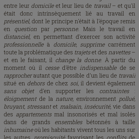
entre leur
domicile
et leur lieu de
travail
– et qu'il
était donc intrinsèquement lié au travail en
présentiel,
dont le principe n'était à l'époque remis
en
question
par
personne.
Mais le travail en
distanciel,
en permettant d'exercer son activité
professionnelle
à
domicile, supprime
carrément
toute la problématique des
trajets
et des
navettes
–
et en le faisant, il
change la donne
. À partir du
moment où il
cesse
d'être
indispensable
de se
rapprocher
autant que possible d'un lieu de
travail
situé en
dehors
de chez
soi,
il devient également
sans objet
d'en supporter les
contraintes
:
éloignement
de la
nature,
environnement
pollué,
bruyant, stressant
et
malsain, insécurité,
vie dans
des
appartements
mal insonorisés et mal isolés
dans de grands
ensembles
bétonnés à taille
inhumaine
où les habitants vivent tous les uns sur
les autres,
promiscuité
favorisant les
conflits
de