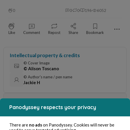
0
0
0
196
6052
⋯
Like
Comment
Repost
Share
Bookmark
Intellectual property & credits
© Cover Image
© Alison Toscano
© Author's name / pen name
Jackie H
Creative Commons license
Panodyssey respects your privacy
Attribution required, commercial
use permitted, sharing under the same
CC BY-SA
conditions
There are
no ads
on Panodyssey. Cookies will never be
used to serve targeted advertising.