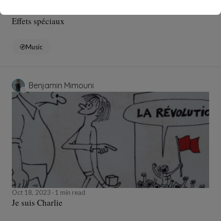
Oct 25, 2023
1 min read
Effets spéciaux
Music
Benjamin Mimouni
Oct 18, 2023
1 min read
Je suis Charlie