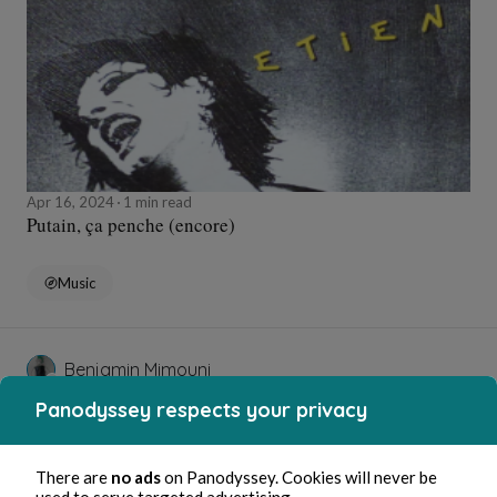
Apr 16, 2024
1 min read
Putain, ça penche (encore)
Music
Benjamin Mimouni
Panodyssey respects your privacy
There are
no ads
on Panodyssey. Cookies will never be
used to serve targeted advertising.