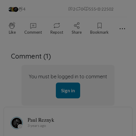
4
2
0
555
22502
⋯
Like
Comment
Repost
Share
Bookmark
Comment (
1
)
You must be logged in to comment
Sign in
Paul Reznyk
3 years ago