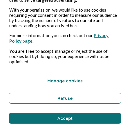
With your permission, we would like to use cookies
requiring your consent in order to measure our audience
by tracking the number of visitors to our site and
understanding how you arrived here.
Oct 25, 2023
1 min read
Shaft
For more information you can check out our
Privacy
Policy page
.
You are free
to accept, manage or reject the use of
Music
cookies but byt doing so, your experience will not be
optimised.
Benjamin Mimouni
Manage cookies
Refuse
Accept