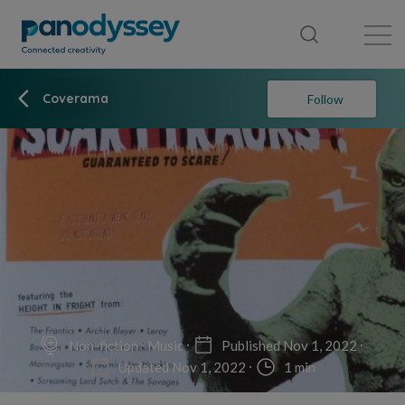
Library
News feed
Publication
Coverama
Follow
Non-fiction
Music
Published Nov 1, 2022
Updated Nov 1, 2022
1 min