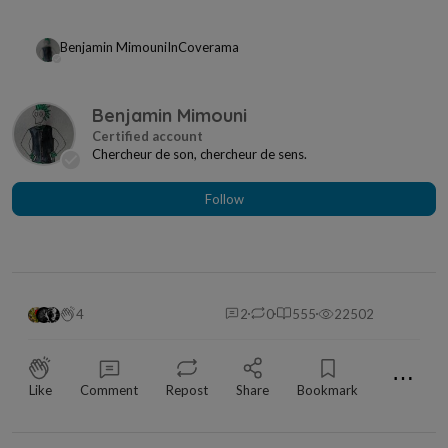
Benjamin Mimouni
In
Coverama
Benjamin Mimouni
Chercheur de son, chercheur de sens.
Follow
4
2
0
555
22502
⋯
Like
Comment
Repost
Share
Bookmark