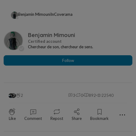
Benjamin Mimouni
In
Coverama
Benjamin Mimouni
Chercheur de son, chercheur de sens.
Follow
2
3
0
892
22540
⋯
Like
Comment
Repost
Share
Bookmark