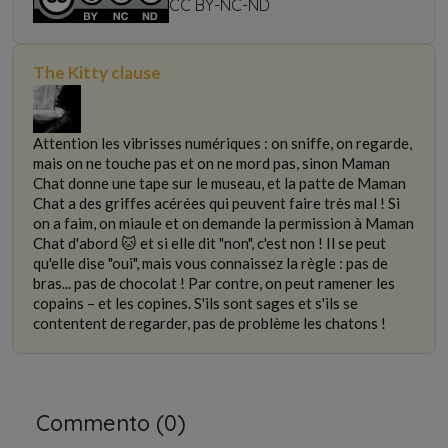
non-commercial use only
CC BY-NC-ND
The Kitty clause
Attention les vibrisses numériques : on sniffe, on regarde,
mais on ne touche pas et on ne mord pas, sinon Maman
Chat donne une tape sur le museau, et la patte de Maman
Chat a des griffes acérées qui peuvent faire très mal ! Si
on a faim, on miaule et on demande la permission à Maman
Chat d'abord 🐱 et si elle dit "non", c'est non ! Il se peut
qu'elle dise "oui", mais vous connaissez la règle : pas de
bras... pas de chocolat ! Par contre, on peut ramener les
copains – et les copines. S'ils sont sages et s'ils se
contentent de regarder, pas de problème les chatons !
Commento (
0
)