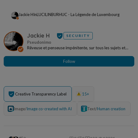
Jackie H
In
LUCILINBURHUC - La Légende de Luxembourg
Jackie H
SECURITY
Rêveuse et penseuse impénitente, sur tous les sujets et
sous toutes les formes. J'aime la forêt,...
Follow
Creative Transparency Label
15+
Image
/
Image co-created with AI
Text
/
Human creation