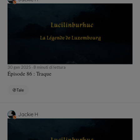
30 gen 2025
8 minuti di lettura
Épisode 86 : Traque
Tale
Jackie H