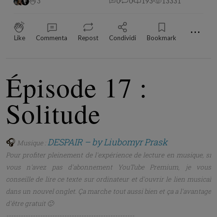
3
0
0
193
13331
⋯
Like
Commenta
Repost
Condividi
Bookmark
Épisode 17 :
Solitude
🎧
DESPAIR – by Liubomyr Prask
Musique :
Pour profiter pleinement de l'expérience de lecture en musique, si
vous n'avez pas d'abonnement YouTube Premium, je vous
conseille de lire ce texte sur ordinateur et d'ouvrir le lien musical
dans un nouvel onglet. Ça marche tout aussi bien et ça a l'avantage
d'être gratuit 🙂
-----------------------------------------------------