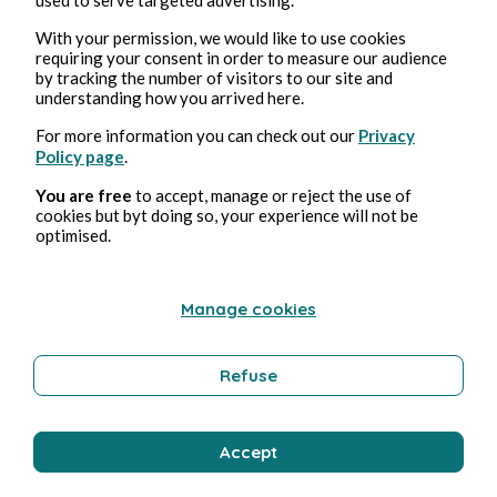
31 gen 2025
4 minuti di lettura
Épisode 89 : Détresse
With your permission, we would like to use cookies
requiring your consent in order to measure our audience
by tracking the number of visitors to our site and
Tale
understanding how you arrived here.
For more information you can check out our
Privacy
Policy page
.
Jackie H
You are free
to accept, manage or reject the use of
cookies but byt doing so, your experience will not be
optimised.
Manage cookies
Refuse
31 gen 2025
9 minuti di lettura
Épisode 88 : Oraison funèbre
Accept