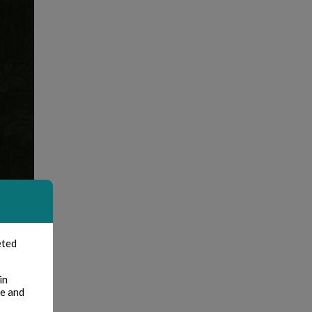
eted
in
te and
e eux.