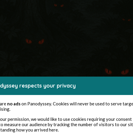
dyssey respects your privacy
 are
no ads
on Panodyssey. Cookies will never be used to serve targ
ising.
our permission, we would like to use cookies requiring your consent 
to measure our audience by tracking the number of visitors to our si
ntendent des bruits étranges venant de derrièr
tanding how you arrived here.