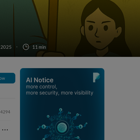
 2025
11 min
low
4294
⋯