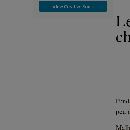
View Creative Room
Le
ch
Penda
peu d
Malh