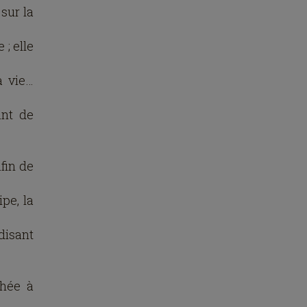
sur la
 ; elle
a vie…
ant de
afin de
pe, la
disant
chée à