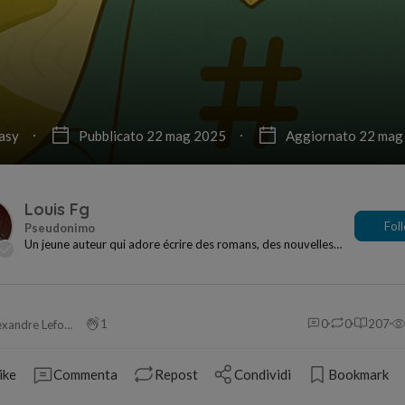
asy
Pubblicato 22 mag 2025
Aggiornato 22 mag
Louis Fg
Fol
Un jeune auteur qui adore écrire des romans, des nouvelles
fantastiques, dystopiques et un peu de BD...
1
0
0
207
Alexandre Leforestier
ike
Commenta
Repost
Condividi
Bookmark