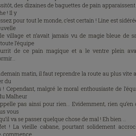
ssitôt, des dizaines de baguettes de pain apparaissent 
e ! Il y
ssez pour tout le monde, c’est certain ! Line est sidérée
ouvelle
le village et n’avait jamais vu de magie bleue de s
 toute l’équipe
urrit de ce pain magique et a le ventre plein av
ormir…
demain matin, il faut reprendre la route au plus vite 
r du
 ! Cependant, malgré le moral enthousiaste de l’équi
 du Malheur
appelle pas ainsi pour rien… Evidemment, rien qu’en 
ous vous
qu’il va se passer quelque chose de mal ! Eh bien …
fet ! La vieille cabane, pourtant solidement accro
re, commence