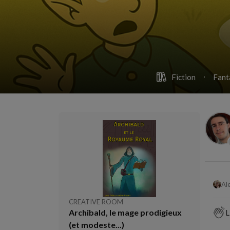
Fiction
Fant
CREATIVE ROOM
Archibald, le mage prodigieux
L
(et modeste...)