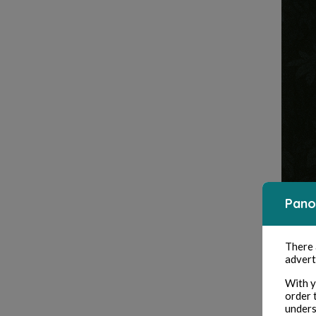
Pano
There
advert
With y
order 
Ils e
unders