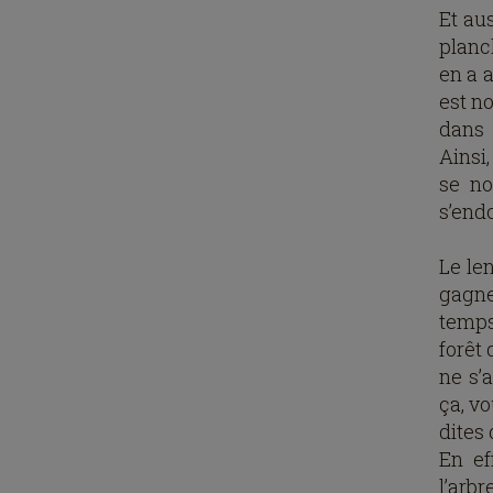
Et au
planch
en a a
est n
dans 
Ainsi,
se no
s’end
Le len
gagne
temps
forêt
ne s’
ça, v
dites 
En ef
l’arb