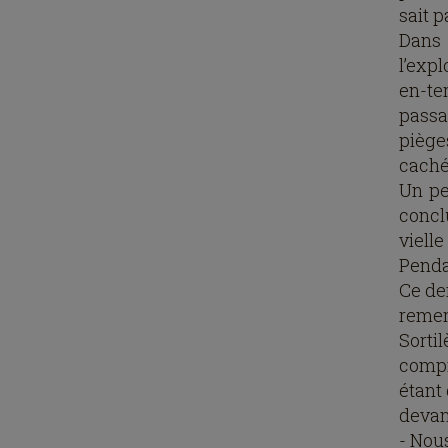
sait p
Dans 
l’expl
en-te
passa
piège
cach
Un pe
concl
viell
Penda
Ce der
remer
Sortil
compr
étant 
devant
- Nou