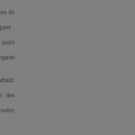
tes de
pper ;
 noirs
rigade
ibald.
re des
moire,