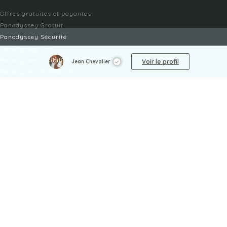
Offres gratuites et payantes
Panodyssey Gratuit
Panodyssey Sécurité
Panodyssey Pro
Panodyssey Visibilité
Voir le profil
Jean Chevalier
Panodyssey Entreprise
Panodyssey Licensing
SERVICES
Contact
Mon Compte
FAQ
FAQ Offres
LÉGAL
Mentions légales
CGU / CGV
Protection des données
Procédure de signalement
Gestion des cookies