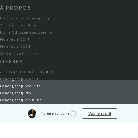
À PROPOS
Présentation Panodyssey
Application Mobile
Notre Odyssée européenne
Manifeste 2019
Manifeste 2026
Concours d'écriture
OFFRES
Offres gratuites et payantes
Panodyssey Gratuit
Panodyssey Sécurité
Panodyssey Pro
Panodyssey Visibilité
Panodyssey Entreprise
Voir le profil
Corinne Écrivaine
Panodyssey Licensing
SERVICES
Contact