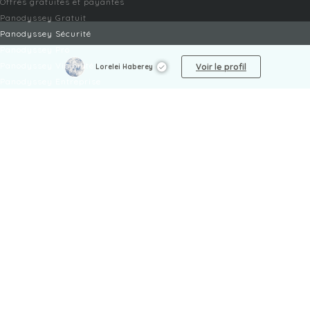
Offres gratuites et payantes
Panodyssey Gratuit
Panodyssey Sécurité
Panodyssey Pro
Panodyssey Visibilité
Voir le profil
Lorelei Haberey
Panodyssey Entreprise
Panodyssey Licensing
SERVICES
Contact
Mon Compte
FAQ
FAQ Offres
LÉGAL
Mentions légales
CGU / CGV
Protection des données
Procédure de signalement
Gestion des cookies
Politique de sécurité des enfants