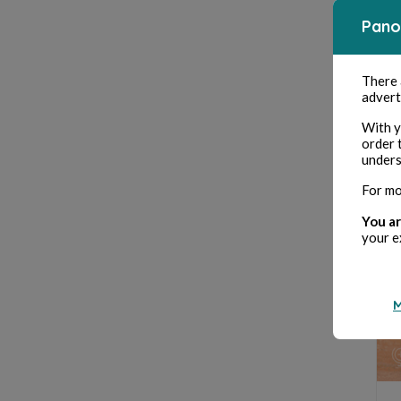
Pano
There
advert
With y
order 
unders
For mo
You ar
your e
M