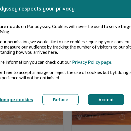
sur les 
m’arrête
dyssey respects your privacy
 are
no ads
on Panodyssey. Cookies will never be used to serve targ
B
ising.
CULTURE
2 min
our permission, we would like to use cookies requiring your consent 
to measure our audience by tracking the number of visitors to our si
tanding how you arrived here.
re information you can check out our
Privacy Policy page
.
e free
to accept, manage or reject the use of cookies but byt doing 
xperience will not be optimised.
anage cookies
Refuse
Accept
CULTURE
CULTURE
1 min