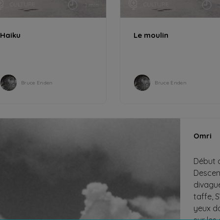
CULTURE
CULTURE
1 min
Haiku
Le moulin
Bruce Enden
Bruce Enden
Omri
Début d
Descend
divague
taffe, 
yeux d