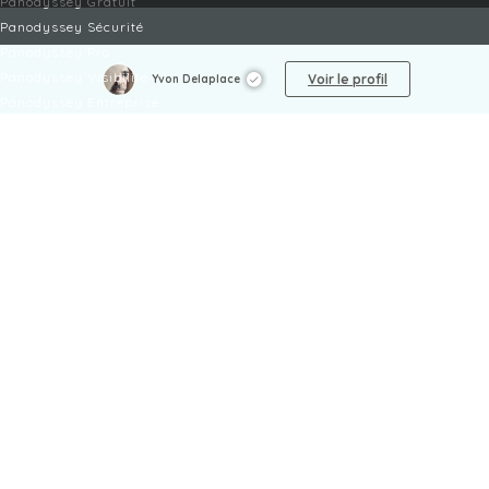
Panodyssey Gratuit
Panodyssey Sécurité
Panodyssey Pro
Panodyssey Visibilité
Voir le profil
Yvon Delaplace
Panodyssey Entreprise
Panodyssey Licensing
SERVICES
Contact
Mon Compte
FAQ
FAQ Offres
LÉGAL
Mentions légales
CGU / CGV
Protection des données
Procédure de signalement
Gestion des cookies
Politique de sécurité des enfants