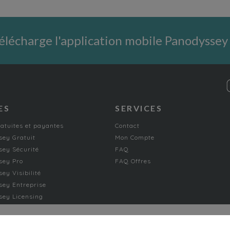
élécharge l'application mobile Panodyssey
ES
SERVICES
ratuites et payantes
Contact
ey Gratuit
Mon Compte
ey Sécurité
FAQ
sey Pro
FAQ Offres
ey Visibilité
ey Entreprise
ey Licensing
FICTION