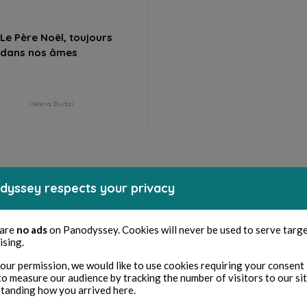
Le Père Noël, toujours
dans nos âmes
Ileana Budai
dyssey respects your privacy
 are
no ads
on Panodyssey. Cookies will never be used to serve targ
ising.
our permission, we would like to use cookies requiring your consent 
to measure our audience by tracking the number of visitors to our si
tanding how you arrived here.