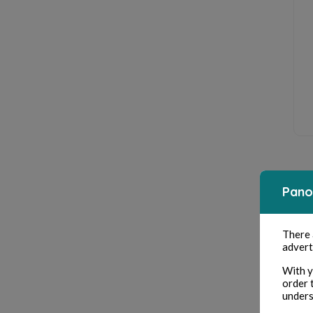
Pano
There
advert
With y
order 
unders