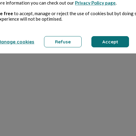
re information you can check out our
Privacy Policy page
.
e free
to accept, manage or reject the use of cookies but byt doing 
xperience will not be optimised.
anage cookies
Refuse
Accept