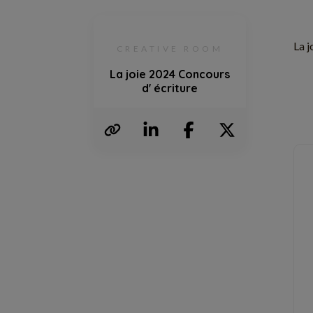
La j
CREATIVE ROOM
La joie 2024 Concours
d' écriture