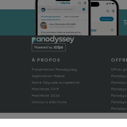
T
À PROPOS
OFFR
Présentation Panodyssey
Offres g
Application Mobile
Panodyss
Notre Odyssée européenne
Panodyss
Manifeste 2019
Panodys
Manifeste 2026
Panodyss
Concours d'écriture
Panodyss
Panodyss
NON-FICTION