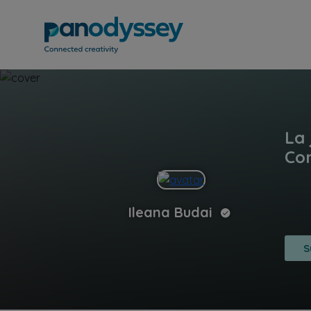
Ileana Budai
S