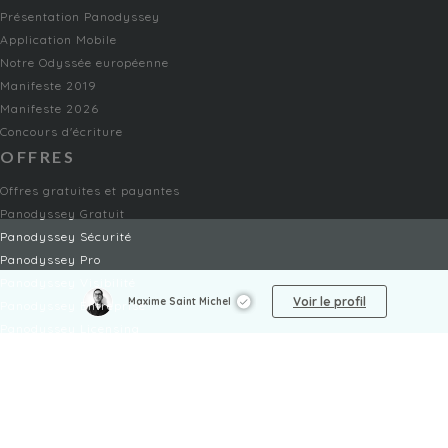
Présentation Panodyssey
Application Mobile
Notre Odyssée européenne
Manifeste 2019
Manifeste 2026
Concours d'écriture
OFFRES
Offres gratuites et payantes
Panodyssey Gratuit
Panodyssey Sécurité
Panodyssey Pro
Panodyssey Visibilité
Voir le profil
Maxime Saint Michel
Panodyssey Entreprise
Panodyssey Licensing
SERVICES
Contact
Mon Compte
FAQ