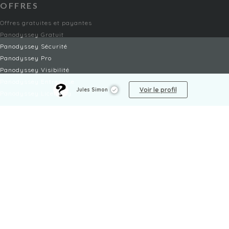
OFFRES
Offres gratuites et payantes
Panodyssey Gratuit
Panodyssey Sécurité
Panodyssey Pro
Panodyssey Visibilité
Panodyssey Entreprise
Voir le profil
Jules Simon
Panodyssey Licensing
SERVICES
Contact
Mon Compte
FAQ
FAQ Offres
LÉGAL
Mentions légales
CGU / CGV
Protection des données
Procédure de signalement