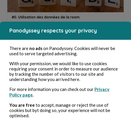
#0. Utilisation des données de la room.
Harold Cath
5min de lecture
Panodyssey respects your privacy
There are
no ads
on Panodyssey. Cookies will never be
used to serve targeted advertising.
With your permission, we would like to use cookies
requiring your consent in order to measure our audience
by tracking the number of visitors to our site and
understanding how you arrived here.
Quatrième de couverture
For more information you can check out our
Privacy
Harold Cath
2min de lecture
Policy page
.
You are free
to accept, manage or reject the use of
cookies but byt doing so, your experience will not be
optimised.