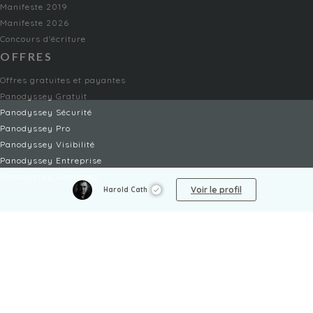
Manifeste 2019
Manifeste 2026
Concours d'écriture
OFFRES
Offres gratuites et payantes
Panodyssey Gratuit
Panodyssey Sécurité
Panodyssey Pro
Panodyssey Visibilité
Panodyssey Entreprise
Panodyssey Licensing
Voir le profil
Harold Cath
SERVICES
Contact
Mon Compte
FAQ
FAQ Offres
LÉGAL
Mentions légales