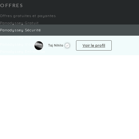
OFFRES
Offres gratuites et payantes
Panodyssey Gratuit
Panodyssey Sécurité
Panodyssey Pro
Panodyssey Visibilité
Voir le profil
Taj Nihilo
Panodyssey Entreprise
Panodyssey Licensing
SERVICES
Contact
Mon Compte
FAQ
FAQ Offres
LÉGAL
Mentions légales
CGU / CGV
Protection des données
Procédure de signalement