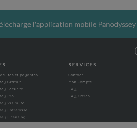
élécharge l'application mobile Panodyssey
ES
SERVICES
ratuites et payantes
Contact
ey Gratuit
Mon Compte
ey Sécurité
FAQ
sey Pro
FAQ Offres
ey Visibilité
ey Entreprise
ey Licensing
FICTION