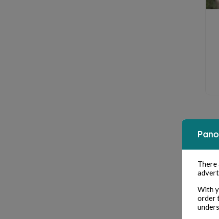
Pano
There
advert
With y
order 
unders