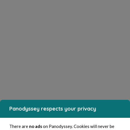
Panodyssey respects your privacy
There are
no ads
on Panodyssey. Cookies will never be