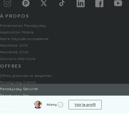
À PROPOS
Présentation Panodyssey
Application Mobile
Notre Odyssée européenne
Manifeste 2019
Manifeste 2026
Concours d'écriture
OFFRES
Offres gratuites et payantes
Panodyssey Gratuit
Panodyssey Sécurité
Panodyssey Pro
Panodyssey Visibilité
Voir le profil
Adamy
Panodyssey Entreprise
Panodyssey Licensing
SERVICES