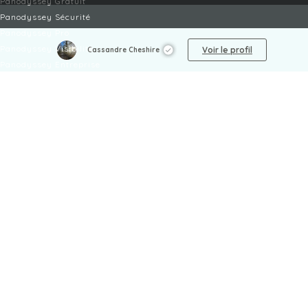
Panodyssey Gratuit
Panodyssey Sécurité
Panodyssey Pro
Panodyssey Visibilité
Voir le profil
Cassandre Cheshire
Panodyssey Entreprise
Panodyssey Licensing
SERVICES
Contact
Mon Compte
FAQ
FAQ Offres
LÉGAL
Mentions légales
CGU / CGV
Protection des données
Procédure de signalement
Gestion des cookies
Politique de sécurité des enfants