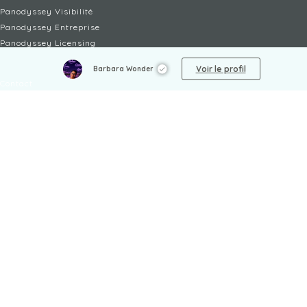
Panodyssey Visibilité
Panodyssey Entreprise
Panodyssey Licensing
SERVICES
Voir le profil
Barbara Wonder
Contact
Mon Compte
FAQ
FAQ Offres
LÉGAL
Mentions légales
CGU / CGV
Protection des données
Procédure de signalement
Gestion des cookies
Politique de sécurité des enfants
NON-FICTION