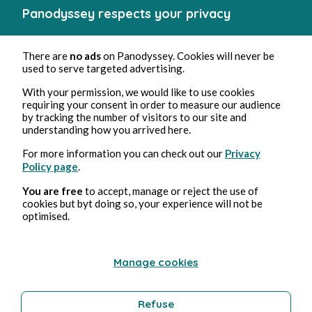
Panodyssey respects your privacy
There are
no ads
on Panodyssey. Cookies will never be
used to serve targeted advertising.
Jet 2: Ce que j’ai traversé… et tenu deb...
With your permission, we would like to use cookies
Barbara Wonder
5min de lecture
requiring your consent in order to measure our audience
by tracking the number of visitors to our site and
understanding how you arrived here.
For more information you can check out our
Privacy
Policy page
.
You are free
to accept, manage or reject the use of
cookies but byt doing so, your experience will not be
optimised.
Jet 1: Un après-midi riche en imprévu.
Barbara Wonder
2min de lecture
Manage cookies
Refuse