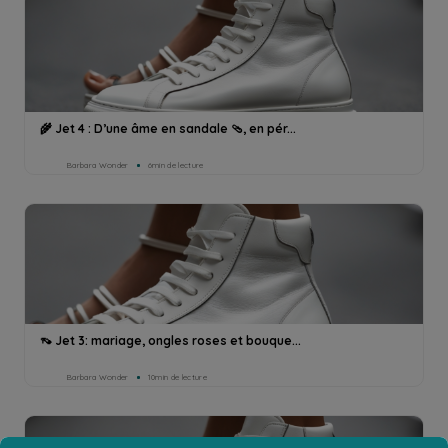
🌾 Jet 4 : D’une âme en sandale 🩴, en pér...
Barbara Wonder
6min de lecture
👡 Jet 3: mariage, ongles roses et bouque...
Barbara Wonder
10min de lecture