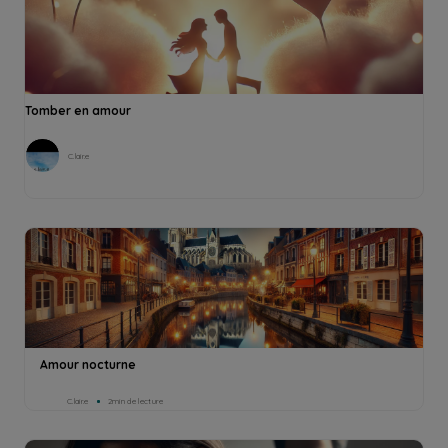
Tomber en amour
C.lair.e
Amour nocturne
C.lair.e
2min de lecture