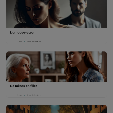
L’arnaque-cœur
C.lair.e
1min de lecture
De mères en filles
C.lair.e
1min de lecture