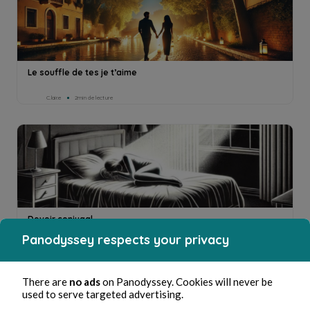
Le souffle de tes je t’aime
C.lair.e
2min de lecture
Devoir conjugal
Panodyssey respects your privacy
C.lair.e
1min de lecture
There are
no ads
on Panodyssey. Cookies will never be
used to serve targeted advertising.