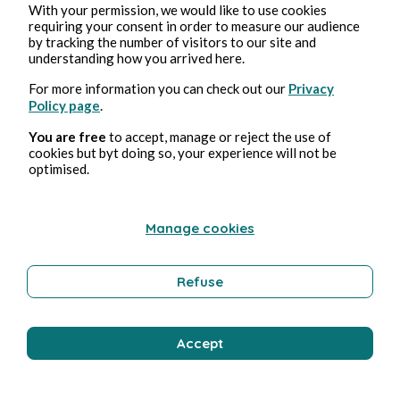
With your permission, we would like to use cookies
requiring your consent in order to measure our audience
by tracking the number of visitors to our site and
understanding how you arrived here.
Aquarelle
For more information you can check out our
Privacy
Policy page
.
C.lair.e
1min de lecture
You are free
to accept, manage or reject the use of
cookies but byt doing so, your experience will not be
optimised.
Manage cookies
Enlacés
Refuse
C.lair.e
1min de lecture
Accept