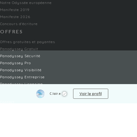
Notre Odyssée européenne
Manifeste 2019
Manifeste 2026
Concours d'écriture
OFFRES
Offres gratuites et payantes
Panodyssey Gratuit
Panodyssey Sécurité
Panodyssey Pro
Panodyssey Visibilité
Panodyssey Entreprise
Panodyssey Licensing
SERVICES
Voir le profil
C.lair.e
Contact
Mon Compte
FAQ
FAQ Offres
LÉGAL