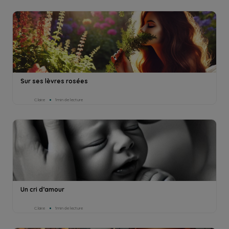
Sur ses lèvres rosées
C.lair.e
1min de lecture
Un cri d’amour
C.lair.e
1min de lecture