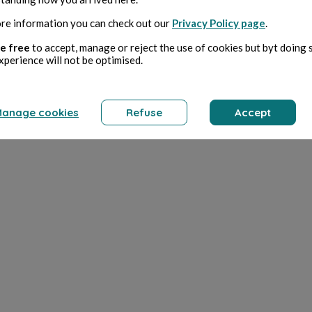
re information you can check out our
Privacy Policy page
.
e free
to accept, manage or reject the use of cookies but byt doing 
xperience will not be optimised.
anage cookies
Refuse
Accept