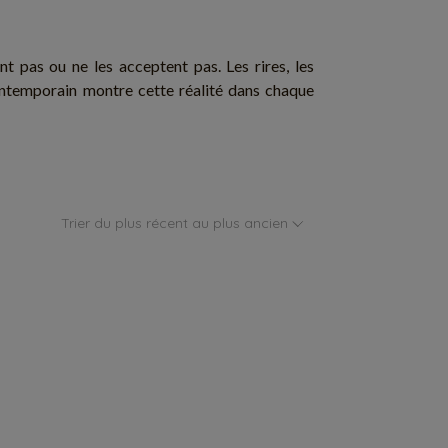
t pas ou ne les acceptent pas. Les rires, les
ontemporain montre cette réalité dans chaque
Trier du plus récent au plus ancien