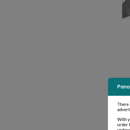
Pano
There
advert
With y
order 
unders