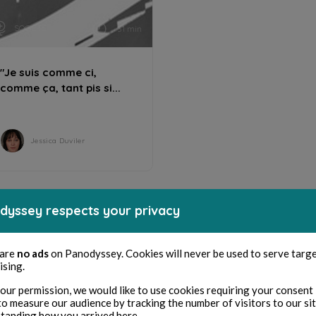
SOCIÉTÉ
31 min
"Je suis comme ci,
comme ça, tant pis si...
Jessica Duviler
dyssey respects your privacy
 are
no ads
on Panodyssey. Cookies will never be used to serve targ
ising.
our permission, we would like to use cookies requiring your consent 
to measure our audience by tracking the number of visitors to our si
tanding how you arrived here.