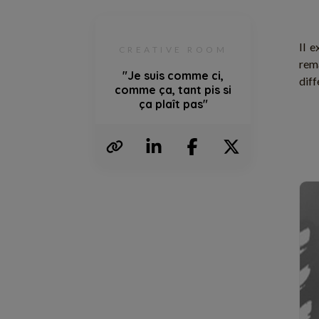
Il e
CREATIVE ROOM
rem
"Je suis comme ci,
diff
comme ça, tant pis si
ça plaît pas"