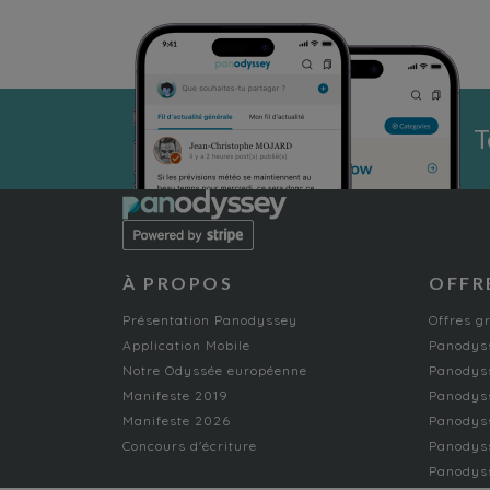
T
À PROPOS
OFFR
Présentation Panodyssey
Offres g
Application Mobile
Panodyss
Notre Odyssée européenne
Panodyss
Manifeste 2019
Panodys
Manifeste 2026
Panodyss
Concours d'écriture
Panodyss
Panodyss