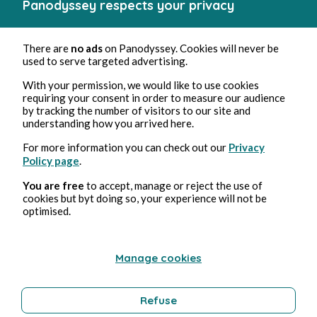
Panodyssey respects your privacy
There are
no ads
on Panodyssey. Cookies will never be
Les villages et leurs modes de vie sacri...
used to serve targeted advertising.
With your permission, we would like to use cookies
Thierry Curty
14min de lecture
requiring your consent in order to measure our audience
by tracking the number of visitors to our site and
understanding how you arrived here.
For more information you can check out our
Privacy
Policy page
.
You are free
to accept, manage or reject the use of
cookies but byt doing so, your experience will not be
optimised.
Manage cookies
Refuse