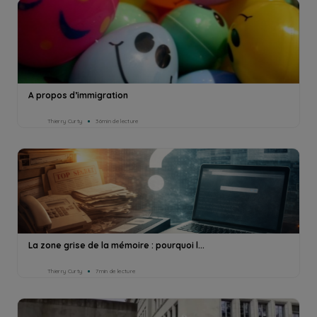
A propos d’immigration
Thierry Curty
36min de lecture
La zone grise de la mémoire : pourquoi l...
Thierry Curty
7min de lecture