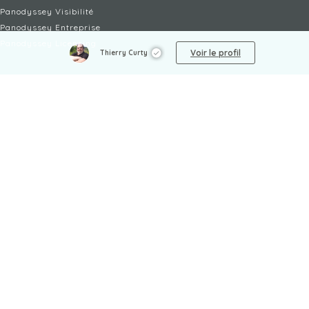
Panodyssey Visibilité
Panodyssey Entreprise
Panodyssey Licensing
Voir le profil
Thierry Curty
SERVICES
Contact
Mon Compte
FAQ
FAQ Offres
LÉGAL
Mentions légales
CGU / CGV
Protection des données
Procédure de signalement
Gestion des cookies
Politique de sécurité des enfants
NON-FICTION